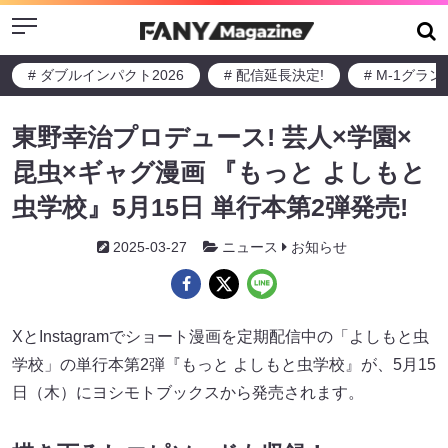
Menu
# ダブルインパクト2026
# 配信延長決定!
# M-1グラ
東野幸治プロデュース! 芸人×学園×
昆虫×ギャグ漫画 『もっと よしもと
虫学校』5月15日 単行本第2弾発売!
2025-03-27
ニュース
お知らせ
XとInstagramでショート漫画を定期配信中の「よしもと虫
学校」の単行本第2弾『もっと よしもと虫学校』が、5月15
日（木）にヨシモトブックスから発売されます。