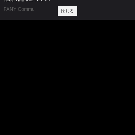
FANY Mall
FANY Commu
閉じる
法務・規約
プライバシーポリシー
反社会的勢力排除宣言
会社情報
吉本興業株式会社
お問い合わせ
その他
よしもとニュースセンターアーカイブ
©YOSHIMOTO KOGYO, All Rights Reserved.