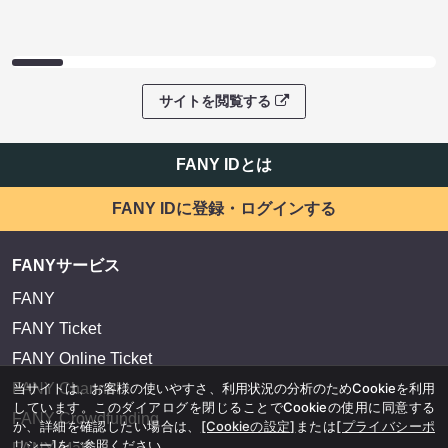
サイトを閲覧する
FANY IDとは
FANY IDに登録・ログインする
FANYサービス
FANY
FANY Ticket
FANY Online Ticket
当サイトは、お客様の使いやすさ、利用状況の分析のためCookieを利用
FANY Channel
しています。このダイアログを閉じることでCookieの使用に同意する
FANY Crowdfunding
か、詳細を確認したい場合は、
[Cookieの設定]
または
[プライバシーポ
リシー]
をご参照ください。