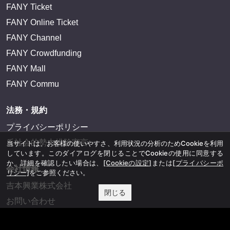
FANY Ticket
FANY Online Ticket
FANY Channel
FANY Crowdfunding
FANY Mall
FANY Commu
法務・規約
プライバシーポリシー
反社会的勢力排除宣言
当サイトは、お客様の使いやすさ、利用状況の分析のためCookieを利用
しています。このダイアログを閉じることでCookieの使用に同意する
か、詳細を確認したい場合は、
[Cookieの設定]
または
[プライバシーポ
会社情報
リシー]
をご参照ください。
吉本興業株式会社
閉じる
お問い合わせ
その他