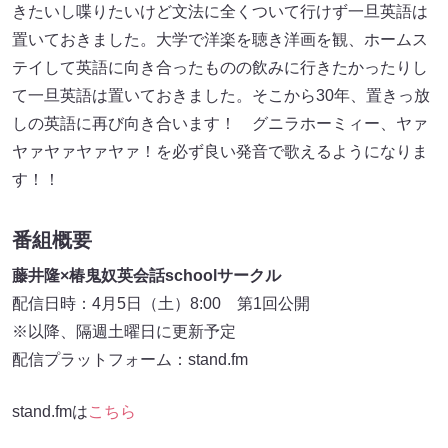
きたいし喋りたいけど文法に全くついて行けず一旦英語は
置いておきました。大学で洋楽を聴き洋画を観、ホームス
テイして英語に向き合ったものの飲みに行きたかったりし
て一旦英語は置いておきました。そこから30年、置きっ放
しの英語に再び向き合います！ グニラホーミィー、ヤァ
ヤァヤァヤァヤァ！を必ず良い発音で歌えるようになりま
す！！
番組概要
藤井隆×椿鬼奴英会話schoolサークル
配信日時：4月5日（土）8:00 第1回公開
※以降、隔週土曜日に更新予定
配信プラットフォーム：stand.fm
stand.fmは
こちら