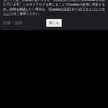
FANY Mall
しています。このダイアログを閉じることでCookieの使用に同意する
か、詳細を確認したい場合は、
[Cookieの設定]
または
[プライバシーポ
FANY Commu
リシー]
をご参照ください。
法務・規約
閉じる
プライバシーポリシー
反社会的勢力排除宣言
会社情報
吉本興業株式会社
お問い合わせ
その他
よしもとニュースセンターアーカイブ
©YOSHIMOTO KOGYO, All Rights Reserved.