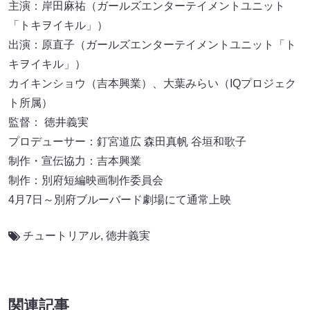
主演：岸田麻祐（ガールズエンターテイメントユニット
「トキヲイキル」）
出演：原直子（ガールズエンターテイメントユニット「ト
キヲイキル」）
カイキンショウ（吉本興業）、大葉みらい（IQプロジェク
ト所属）
監督： 徳井義実
プロデューサー：釘宮道広 森田真帆 谷垣和歌子
制作・宣伝協力：吉本興業
制作：別府短編映画制作委員会
4月7日～別府ブルーバード劇場にて通常上映
チュートリアル
,
徳井義実
関連記事