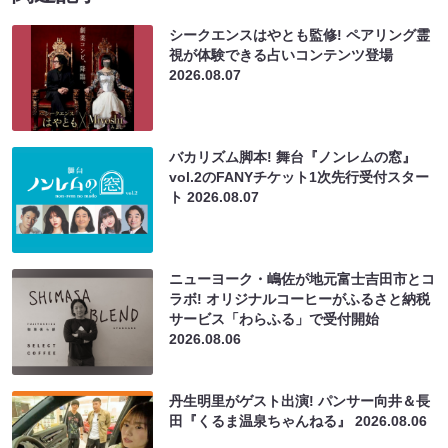
シークエンスはやとも監修! ペアリング霊
視が体験できる占いコンテンツ登場
2026.08.07
バカリズム脚本! 舞台『ノンレムの窓』
vol.2のFANYチケット1次先行受付スター
ト
2026.08.07
ニューヨーク・嶋佐が地元富士吉田市とコ
ラボ! オリジナルコーヒーがふるさと納税
サービス「わらふる」で受付開始
2026.08.06
丹生明里がゲスト出演! パンサー向井＆長
田『くるま温泉ちゃんねる』
2026.08.06