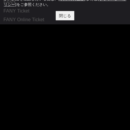
FANY
リシー]
をご参照ください。
FANY Ticket
閉じる
FANY Online Ticket
FANY Channel
FANY Crowdfunding
FANY Mall
FANY Commu
法務・規約
プライバシーポリシー
反社会的勢力排除宣言
会社情報
吉本興業株式会社
お問い合わせ