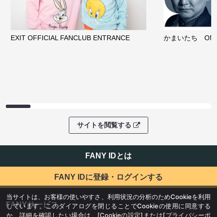
EXIT OFFICIAL FANCLUB ENTRANCE
かまいたち OMA
サイトを閲覧する
FANY IDとは
FANY IDに登録・ログインする
当サイトは、お客様の使いやすさ、利用状況の分析のためCookieを利用
FANYサービス
しています。このダイアログを閉じることでCookieの使用に同意する
か、詳細を確認したい場合は、
[Cookieの設定]
または
[プライバシーポ