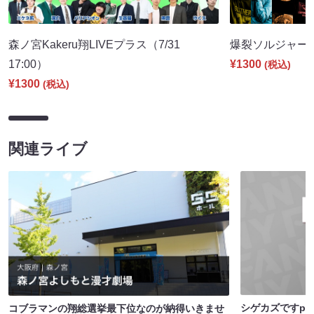
森ノ宮Kakeru翔LIVEプラス（7/31
爆裂ソルジャー部隊
17:00）
¥1300
(税込)
¥1300
(税込)
関連ライブ
シゲカズですpre
コブラマンの翔総選挙最下位なのが納得いきませ