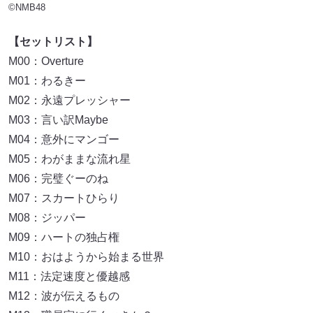
©NMB48
【セットリスト】
M00：Overture
M01：わるきー
M02：永遠プレッシャー
M03：言い訳Maybe
M04：意外にマンゴー
M05：わがままな流れ星
M06：完璧ぐーのね
M07：スカートひらり
M08：ジッパー
M09：ハートの独占権
M10：おはようから始まる世界
M11：法定速度と優越感
M12：波が伝えるもの