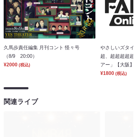
久馬歩責任編集 月刊コント 怪々号
やさしいズタイpr
（8/9 20:00）
超、超超超超超
¥2000
アー」【大阪】（8
(税込)
¥1800
(税込)
関連ライブ