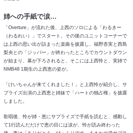
姉への手紙で涙…
「Overture」が流れた後、上西のソロによる「わるきー
（わるれい）」でスタート。その後のユニットコーナーで
は上西の思い出が詰まった楽曲を披露し、福野杏実と西島
梨央との「ジッパー」が終わったところでカウントダウン
が始まり、幕が下ろされると、そこには上西怜と、実姉で
NMB48 1期生の上西恵の姿が。
「けいちゃんが来てくれました！」と上西怜が紹介し、サ
プライズ出演の上西恵と姉妹で「ハートの独占権」を披露
しました。
歌唱後、怜が姉・恵にサプライズで手紙を読むと、感動し
て1行読んだだけで恵の目には涙が。怜が読み終わった