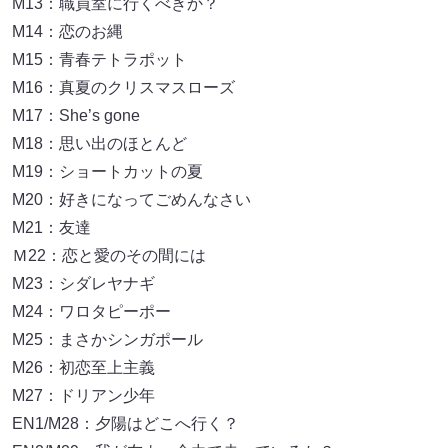
M13：職員室に行くべきか？
M14：恋のお縄
M15：青春テトラポット
M16：真夏のクリスマスローズ
M17：She’s gone
M18：思い出のほとんど
M19：ショートカットの夏
M20：好きになってごめんなさい
M21：友達
Ｍ22：恋と愛のその間には
M23：シダレヤナギ
M24：ワロタピーポー
M25：まさかシンガポール
M26：初恋至上主義
M27：ドリアン少年
EN1/M28：夕陽はどこへ行く？