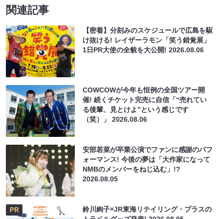
関連記事
【密着】分刻みのスケジュールで広島を駆
け抜ける! レイザーラモン「笑う錯覚展」
1日PR大使の全貌を大公開!
2026.08.06
COWCOWが今年も恒例の全国ツアー開
催! 続くチケット完売に自信「“売れてい
る後輩、見とけよ”という感じです
（笑）」
2026.08.06
安部若菜が卒業公演でファンに感謝のパフ
ォーマンス! 今後の夢は「大作家になって
NMBのメンバーをねじ込む」!?
2026.08.05
鈴川絢子×JR東海リテイリング・プラスの
PR
トラベルグッズ発売!
2026.08.05