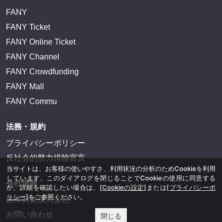
FANY
FANY Ticket
FANY Online Ticket
FANY Channel
FANY Crowdfunding
FANY Mall
FANY Commu
法務・規約
プライバシーポリシー
反社会的勢力排除宣言
当サイトは、お客様の使いやすさ、利用状況の分析のためCookieを利用
しています。このダイアログを閉じることでCookieの使用に同意する
会社情報
か、詳細を確認したい場合は、
[Cookieの設定]
または
[プライバシーポ
リシー]
をご参照ください。
吉本興業株式会社
お問い合わせ
閉じる