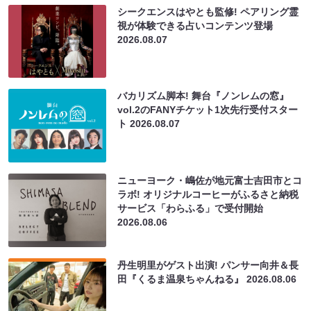
シークエンスはやとも監修! ペアリング霊
視が体験できる占いコンテンツ登場
2026.08.07
バカリズム脚本! 舞台『ノンレムの窓』
vol.2のFANYチケット1次先行受付スター
ト
2026.08.07
ニューヨーク・嶋佐が地元富士吉田市とコ
ラボ! オリジナルコーヒーがふるさと納税
サービス「わらふる」で受付開始
2026.08.06
丹生明里がゲスト出演! パンサー向井＆長
田『くるま温泉ちゃんねる』
2026.08.06