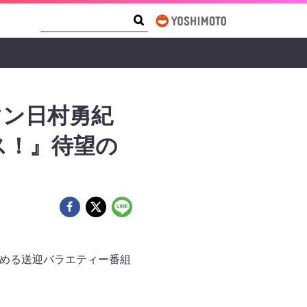
Search Form
Search
マン日村勇紀
ス！』待望の
を務める送迎バラエティー番組