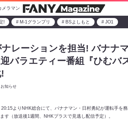
カメラマン
定!
# M-1グランプリ
# BSよしもと
# JO1
ナレーションを担当! バナナ
送迎バラエティー番組『ひむバ
!
お知らせ
）20:15よりNHK総合にて、バナナマン・日村勇紀が運転手
ます（放送後1週間、NHKプラスで見逃し配信予定）。