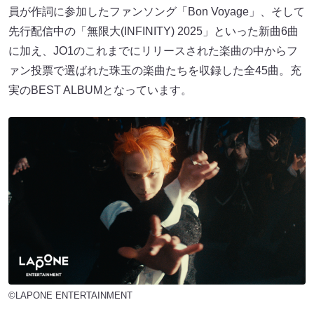
員が作詞に参加したファンソング「Bon Voyage」、そして
先行配信中の「無限大(INFINITY) 2025」といった新曲6曲
に加え、JO1のこれまでにリリースされた楽曲の中からフ
ァン投票で選ばれた珠玉の楽曲たちを収録した全45曲。充
実のBEST ALBUMとなっています。
©LAPONE ENTERTAINMENT