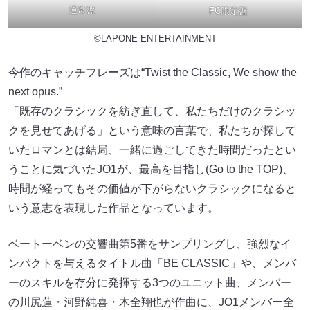
通常盤
FC限定盤
©LAPONE ENTERTAINMENT
今作のキャッチフレーズは“Twist the Classic, We show the
next opus.”
「既存のクラシックを紡ぎ直して、私たちだけのクラシッ
クを見せてあげる」という意味の言葉で、私たちが探して
いたロマンとは結局、⼀緒に過ごしてきた時間だったとい
うことに気づいたJO1が、最高を⽬指し(Go to the TOP)、
時間が経ってもその価値が下がらないクラシックになると
いう意志を表現した作品となっています。
ベートーベンの交響曲第5番をサンプリングし、強烈なイ
ンパクトを与えるタイトル曲「BE CLASSIC」や、メンバ
ーのスキルを存分に発揮する3つのユニット曲、メンバー
の川尻蓮・河野純喜・木全翔也が作曲に、JO1メンバー全