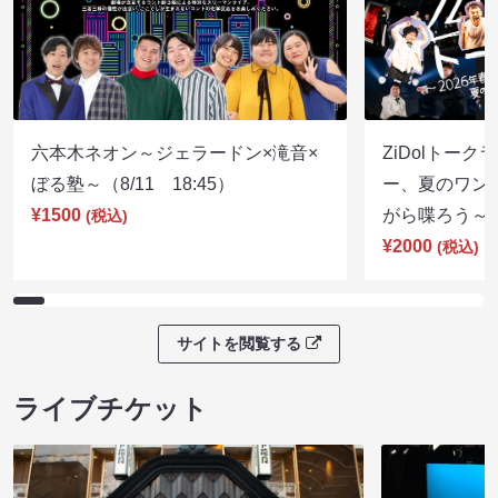
六本木ネオン～ジェラードン×滝音×
ZiDolトーク
ぼる塾～（8/11 18:45）
ー、夏のワン
¥1500
がら喋ろう～（8
(税込)
¥2000
(税込)
サイトを閲覧する
ライブチケット