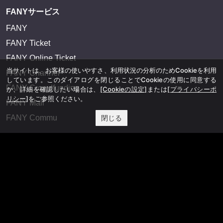
FANYサービス
FANY
FANY Ticket
FANY Online Ticket
当サイトは、お客様の使いやすさ、利用状況の分析のためCookieを利用
FANY Channel
しています。このダイアログを閉じることでCookieの使用に同意する
FANY Crowdfunding
か、詳細を確認したい場合は、
[Cookieの設定]
または
[プライバシーポ
リシー]
をご参照ください。
FANY Mall
FANY Commu
閉じる
法務・規約
プライバシーポリシー
反社会的勢力排除宣言
会社情報
吉本興業株式会社