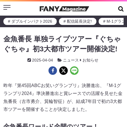
Menu
# ダブルインパクト2026
# 配信延長決定!
# M-1グラ
金魚番長 単独ライブツアー『ぐちゃ
ぐちゃ』初3大都市ツアー開催決定!
2025-04-04
ニュース
お知らせ
昨年『第45回ABCお笑いグランプリ』決勝進出、『M-1グ
ランプリ2024』準決勝進出と賞レースでの活躍を見せた金
魚番長（古市勇介、箕輪智征）が、結成7年目で初の3大都
市ツアーを開催することが決定しました。
金魚番長ワールド全開のツアー！