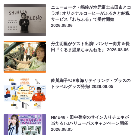
ニューヨーク・嶋佐が地元富士吉田市とコ
ラボ! オリジナルコーヒーがふるさと納税
サービス「わらふる」で受付開始
2026.08.06
丹生明里がゲスト出演! パンサー向井＆長
田『くるま温泉ちゃんねる』
2026.08.06
鈴川絢子×JR東海リテイリング・プラスの
トラベルグッズ発売!
2026.08.05
NMB48・田中美空のサイン入りチェキが
当たる! dバリューパスキャンペーン開催
2026.08.05