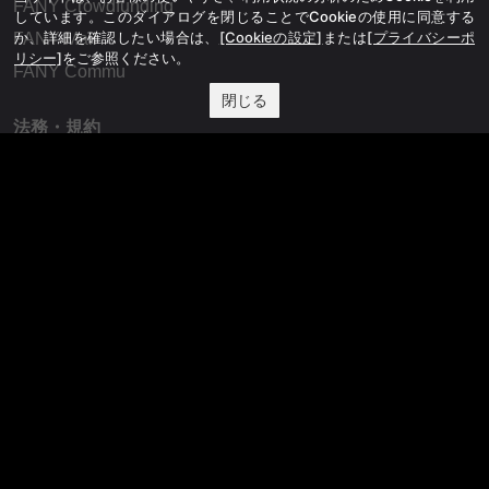
FANY Crowdfunding
しています。このダイアログを閉じることでCookieの使用に同意する
か、詳細を確認したい場合は、
[Cookieの設定]
または
[プライバシーポ
FANY Mall
リシー]
をご参照ください。
FANY Commu
閉じる
法務・規約
プライバシーポリシー
反社会的勢力排除宣言
会社情報
吉本興業株式会社
お問い合わせ
その他
よしもとニュースセンターアーカイブ