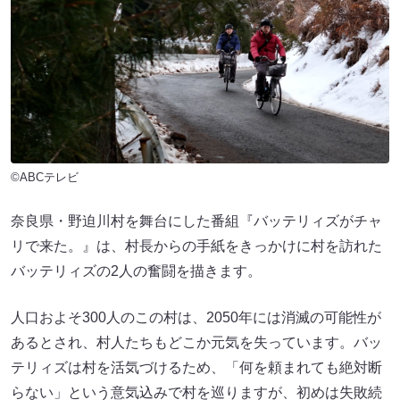
©ABCテレビ
奈良県・野迫川村を舞台にした番組『バッテリィズがチャ
リで来た。』は、村長からの手紙をきっかけに村を訪れた
バッテリィズの2人の奮闘を描きます。
人口およそ300人のこの村は、2050年には消滅の可能性が
あるとされ、村人たちもどこか元気を失っています。バッ
テリィズは村を活気づけるため、「何を頼まれても絶対断
らない」という意気込みで村を巡りますが、初めは失敗続