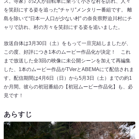
ス。寺家）の2人が自転車に乗って小さな村を訪れ、人々
を笑顔にする姿を追った“チャリ”メンタリー番組です。 離
島を除いて“日本一人口が少ない村” の奈良県野迫川村にチ
ャリで訪れ、村の方々を笑顔にする姿を追いました。
放送自体は3月30日（土）をもって一旦完結しましたが、
この度、好評につき1本のムービー作品化が決定！ これ
まで放送した全3回の映像に未公開シーンを加えて再編集
した、1本のムービー作品がTVerとABEMAにて配信されま
す。配信期間は4月6日（日）から5月3日（土）までの約1
か月間。彼らの初冠番組の【初冠ムービー作品化】も、必
見です！
あらすじ