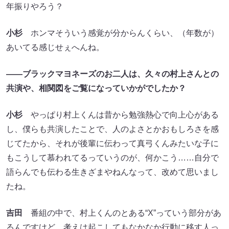
年振りやろう？
小杉
ホンマそういう感覚が分からんくらい、（年数が）
あいてる感じせぇへんね。
――ブラックマヨネーズのお二人は、久々の村上さんとの
共演や、相関図をご覧になっていかがでしたか？
小杉
やっぱり村上くんは昔から勉強熱心で向上心がある
し、僕らも共演したことで、人のよさとかおもしろさを感
じてたから、それが後輩に伝わって真弓くんみたいな子に
もこうして慕われてるっていうのが、何かこう……自分で
語らんでも伝わる生きざまやねんなって、改めて思いまし
たね。
吉田
番組の中で、村上くんのとある“X”っていう部分があ
るんですけど、考えは起こしてもなかなか行動に移す人っ