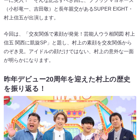
ーに突入！ そんな記念すべき回に、ブラックマヨネーズ
（小杉竜一、吉田敬）と長年親交があるSUPER EIGHT・
村上信五が出演します。
今回は、「交友関係で素顔が発覚！芸能人ウラ相関図 村上
信五 関西に凱旋SP」と題し、村上の素顔を交友関係から
のぞき見。アイドルの顔だけではない、村上の意外な一面
が明らかになります。
昨年デビュー20周年を迎えた村上の歴史
を振り返る！