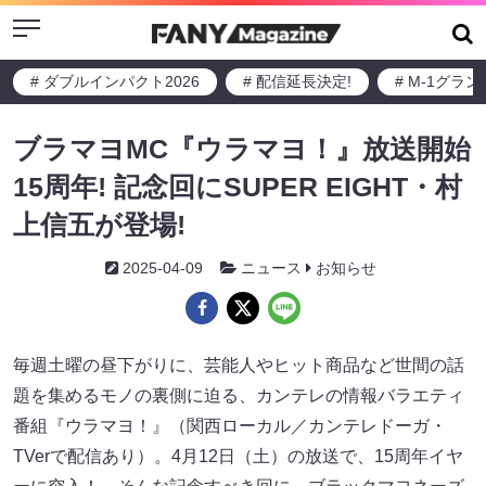
Menu
# ダブルインパクト2026
# 配信延長決定!
# M-1グラ
ブラマヨMC『ウラマヨ！』放送開始
15周年! 記念回にSUPER EIGHT・村
上信五が登場!
2025-04-09
ニュース
お知らせ
毎週土曜の昼下がりに、芸能人やヒット商品など世間の話
題を集めるモノの裏側に迫る、カンテレの情報バラエティ
番組『ウラマヨ！』（関西ローカル／カンテレドーガ・
TVerで配信あり）。4月12日（土）の放送で、15周年イヤ