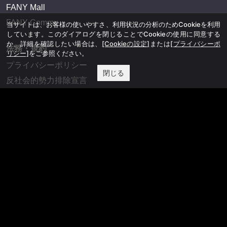
FANY Mall
FANY Commu
当サイトは、お客様の使いやすさ、利用状況の分析のためCookieを利用
しています。このダイアログを閉じることでCookieの使用に同意する
か、詳細を確認したい場合は、
[Cookieの設定]
または
[プライバシーポ
法務・規約
リシー]
をご参照ください。
プライバシーポリシー
閉じる
反社会的勢力排除宣言
会社情報
吉本興業株式会社
お問い合わせ
その他
よしもとニュースセンターアーカイブ
©YOSHIMOTO KOGYO, All Rights Reserved.