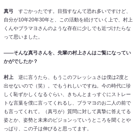
真弓
すごかったです。目指すなんて恐れ多いですけど、
自分が10年20年30年と、この活動を続けていく上で、村上
くんやブラマヨさんのような存在に少しでも近づけたらな
って思いました。
――そんな真弓さんを、先輩の村上さんはご覧になってい
かがでしたか？
村上
逆に言うたら、もうこのフレッシュさは僕は2度と
出せないので（笑）。でもうれしいですね。今の時代に珍
しく恥ずかしくなるぐらい、きちんとまっすぐにストレー
トな言葉を僕に言ってくれるし、ブラマヨのお二人の前で
も言ってくれて。（真弓が）質問に対して真摯に答えてる
姿とか、姿勢と未来のビジョンっていうところを聞くとや
っぱり、この子は伸びると思ってます。