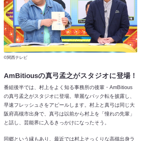
©関西テレビ
AmBitiousの真弓孟之がスタジオに登場！
番組後半では、村上をよく知る事務所の後輩・AmBitious
の真弓孟之がスタジオに登場。華麗なバック転を披露し、
早速フレッシュさをアピールします。村上と真弓は同じ大
阪府高槻市出身で、真弓は以前から村上を「憧れの先輩」
と話し、芸能界に入るきっかけになったそう。
同郷という縁もあり、最近では村上そっくりな高槻出身ラ