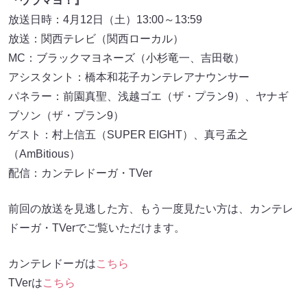
『ウラマヨ！』
放送日時：4月12日（土）13:00～13:59
放送：関西テレビ（関西ローカル）
MC：ブラックマヨネーズ（小杉竜一、吉田敬）
アシスタント：橋本和花子カンテレアナウンサー
パネラー：前園真聖、浅越ゴエ（ザ・プラン9）、ヤナギ
ブソン（ザ・プラン9）
ゲスト：村上信五（SUPER EIGHT）、真弓孟之
（AmBitious）
配信：カンテレドーガ・TVer
前回の放送を見逃した方、もう一度見たい方は、カンテレ
ドーガ・TVerでご覧いただけます。
カンテレドーガは
こちら
TVerは
こちら