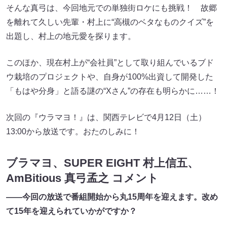
そんな真弓は、今回地元での単独街ロケにも挑戦！ 故郷
を離れて久しい先輩・村上に“高槻のベタなものクイズ”を
出題し、村上の地元愛を探ります。
このほか、現在村上が“会社員”として取り組んでいるブド
ウ栽培のプロジェクトや、自身が100%出資して開発した
「もはや分身」と語る謎の“Xさん”の存在も明らかに……！
次回の『ウラマヨ！』は、関西テレビで4月12日（土）
13:00から放送です。おたのしみに！
ブラマヨ、SUPER EIGHT 村上信五、
AmBitious 真弓孟之 コメント
――今回の放送で番組開始から丸15周年を迎えます。改め
て15年を迎えられていかがですか？