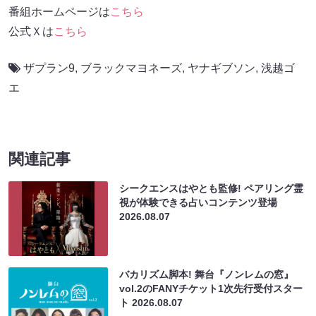
番組ホームページは
こちら
公式Ｘは
こちら
ザプラン9
,
ブラックマヨネーズ
,
ヤナギブソン
,
浅越ゴ
エ
関連記事
シークエンスはやとも監修! ペアリング霊
視が体験できる占いコンテンツ登場
2026.08.07
バカリズム脚本! 舞台『ノンレムの窓』
vol.2のFANYチケット1次先行受付スター
ト
2026.08.07