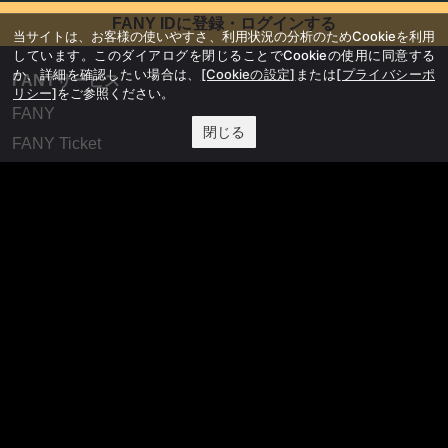
FANY IDに登録・ログインする
当サイトは、お客様の使いやすさ、利用状況の分析のためCookieを利用
しています。このダイアログを閉じることでCookieの使用に同意する
か、詳細を確認したい場合は、
[Cookieの設定]
または
[プライバシーポ
FANYサービス
リシー]
をご参照ください。
FANY
閉じる
FANY Ticket
FANY Online Ticket
FANY Channel
FANY Crowdfunding
FANY Mall
FANY Commu
法務・規約
プライバシーポリシー
反社会的勢力排除宣言