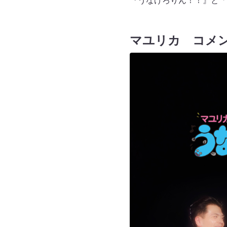
『うなげろりん！！』と「
マユリカ コメ