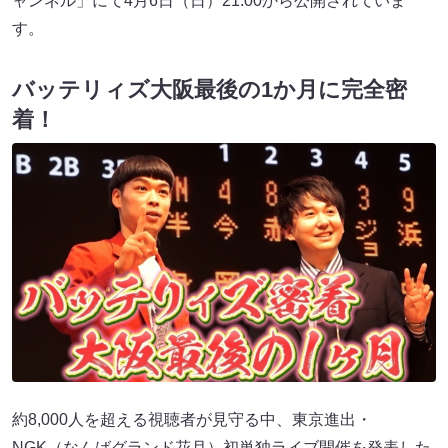
ャンネル」にて4月6日（日）21:00から公開されていま
す。
バッテリィズ大阪最後の1か月に完全密
着！
約8,000人を超える視聴者が見守る中、東京進出・
NGK（なんばグランド花月）初単独ライブ開催を発表した