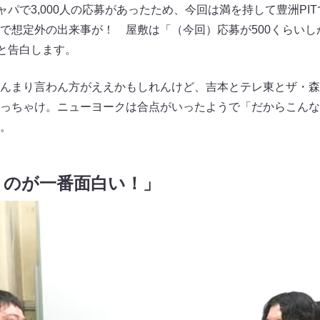
ャパで3,000人の応募があったため、今回は満を持して豊洲PI
で想定外の出来事が！ 屋敷は「（今回）応募が500くらいし
」と告白します。
んまり言わん方がええかもしれんけど、吉本とテレ東とザ・森
っちゃけ。ニューヨークは合点がいったようで「だからこんな
。
うのが一番面白い！」