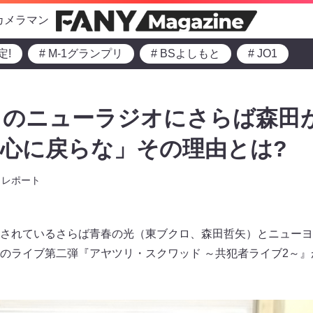
カメラマン
定!
# M-1グランプリ
# BSよしもと
# JO1
クのニューラジオにさらば森田
心に戻らな」その理由とは?
レポート
されているさらば青春の光（東ブクロ、森田哲矢）とニューヨ
のライブ第二弾『アヤツリ・スクワッド ～共犯者ライブ2～』