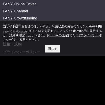
FANY Online Ticket
FANY Channel
FANY Crowdfunding
FANY Mall
当サイトは、お客様の使いやすさ、利用状況の分析のためCookieを利用
しています。このダイアログを閉じることでCookieの使用に同意する
FANY Commu
か、詳細を確認したい場合は、
[Cookieの設定]
または
[プライバシーポ
リシー]
をご参照ください。
法務・規約
閉じる
プライバシーポリシー
反社会的勢力排除宣言
会社情報
吉本興業株式会社
お問い合わせ
その他