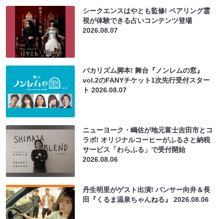
シークエンスはやとも監修! ペアリング霊
視が体験できる占いコンテンツ登場
2026.08.07
バカリズム脚本! 舞台『ノンレムの窓』
vol.2のFANYチケット1次先行受付スター
ト
2026.08.07
ニューヨーク・嶋佐が地元富士吉田市とコ
ラボ! オリジナルコーヒーがふるさと納税
サービス「わらふる」で受付開始
2026.08.06
丹生明里がゲスト出演! パンサー向井＆長
田『くるま温泉ちゃんねる』
2026.08.06