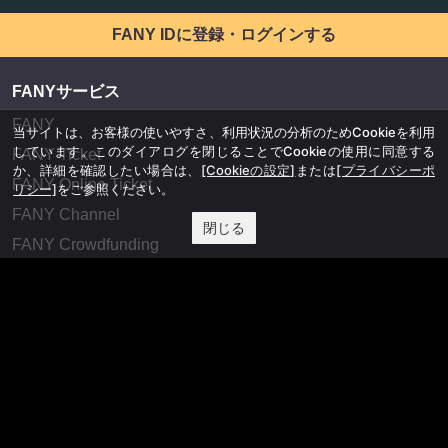
FANY IDに登録・ログインする
FANYサービス
FANY
当サイトは、お客様の使いやすさ、利用状況の分析のためCookieを利用
しています。このダイアログを閉じることでCookieの使用に同意する
FANY Ticket
か、詳細を確認したい場合は、
[Cookieの設定]
または
[プライバシーポ
FANY Online Ticket
リシー]
をご参照ください。
FANY Channel
閉じる
FANY Crowdfunding
FANY Mall
FANY Commu
法務・規約
プライバシーポリシー
反社会的勢力排除宣言