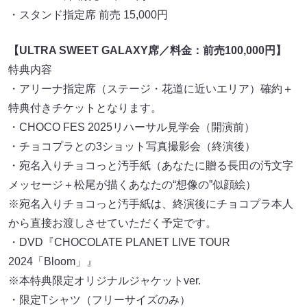
・スタンド指定席 前売 15,000円
【ULTRA SWEET GALAXY席／料金：前売100,000円】
特典内容
・アリーナ指定席（ステージ・花道に近いエリア）確約＋
特典付きチケットとなります。
・CHOCO FES 2025リハーサル見学会（開演前）
・チョコプラとの3ショット写真撮影会（終演後）
・宛名入りチョコっと汚手紙（あなたに贈る長田の汚文字
メッセージ＋松尾が描くあなたの“想像の”似顔絵）
※宛名入りチョコっと汚手紙は、終演後にチョコプラ本人
から直接お渡しさせていただく予定です。
・DVD『CHOCOLATE PLANET LIVE TOUR
2024「Bloom」』
※本特典限定オリジナルジャケットver.
・限定Tシャツ（フリーサイズのみ）