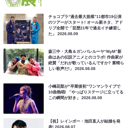
チョコプラ“過去最大規模”11都市19公演
のツアーがスタート! オール新ネタ、アド
リブ全開で「芸歴21年で過去イチ練習し
た」
2026.08.09
森三中・大島＆ガンバレルーヤ“MyM”新
曲はあの伝説アニメとのコラボ! 作曲家が
絶賛「だれが歌っているんですか? 素晴ら
しい歌声だ!」
2026.08.08
小嶋花梨が“卒業後初”ワンマンライブで
10曲熱唱! 「やっぱりステージに立ってる
この瞬間が好き」
2026.08.08
【祝】レインボー・池田直人が結婚を発
表!
2026.08.07