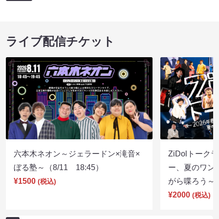
ライブ配信チケット
六本木ネオン～ジェラードン×滝音×
ZiDolトーク
ぼる塾～（8/11 18:45）
ー、夏のワン
¥1500
がら喋ろう～（8
(税込)
¥2000
(税込)