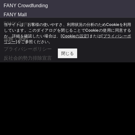
FANY Crowdfunding
FANY Mall
FANY Commu
当サイトは、お客様の使いやすさ、利用状況の分析のためCookieを利用
しています。このダイアログを閉じることでCookieの使用に同意する
か、詳細を確認したい場合は、
[Cookieの設定]
または
[プライバシーポ
法務・規約
リシー]
をご参照ください。
プライバシーポリシー
閉じる
反社会的勢力排除宣言
会社情報
吉本興業株式会社
お問い合わせ
その他
よしもとニュースセンターアーカイブ