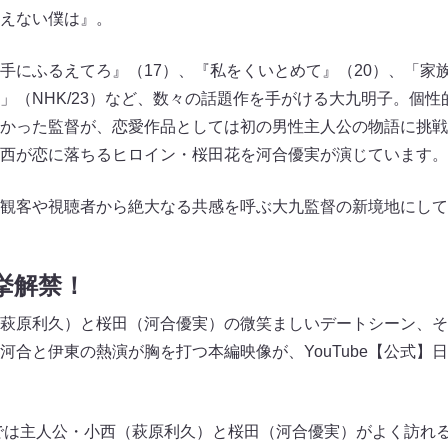
えない僕は』。
手にふるえてろ』（17）、『私をくいとめて』（20）、「家
」（NHK/23）など、数々の話題作を手がける大九明子。個
かった監督が、恋愛作品としては初の男性主人公の物語に挑戦
西が恋に落ちるヒロイン・桜田花を河合優実が演じています。
観客や視聴者から絶大なる共感を呼ぶ大九監督の新境地にして
挙解禁！
萩原利久）と桜田（河合優実）の微笑ましいデートシーン、そ
合と伊東の熱演が胸を打つ本編映像が、YouTube【公式】日
では主人公・小西（萩原利久）と桜田（河合優実）がよく訪れ