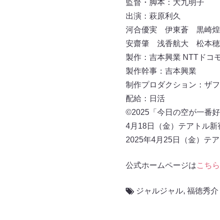
監督・脚本：大九明子
出演：萩原利久
河合優実 伊東蒼 黒崎煌
安齋肇 浅香航大 松本穂
製作：吉本興業 NTTドコ
製作幹事：吉本興業
制作プロダクション：ザ
配給：日活
©2025「今日の空が一
4月18日（金）テアトル
2025年4月25日（金）
公式ホームページは
こちら
ジャルジャル
,
福徳秀介