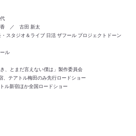
代
香 ／ 古田 新太
モ・スタジオ＆ライブ 日活 ザフール プロジェクトドーン
フール
番好き、とまだ言えない僕は」製作委員会
新宿、テアトル梅田のみ先行ロードショー
テアトル新宿ほか全国ロードショー