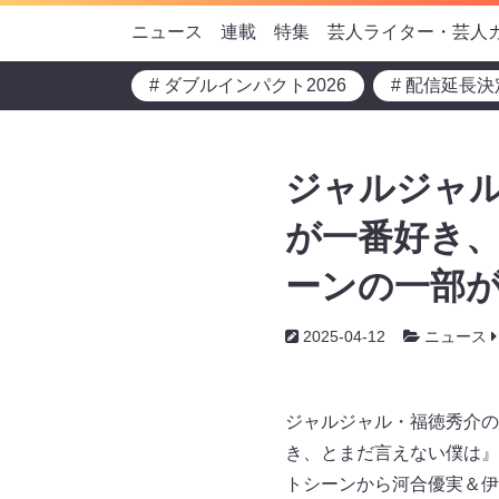
ニュース
連載
特集
芸人ライター・芸人
# ダブルインパクト2026
# 配信延長決
ジャルジャル
が一番好き
ーンの一部が
2025-04-12
ニュース
ジャルジャル・福徳秀介の
き、とまだ言えない僕は』
トシーンから河合優実＆伊