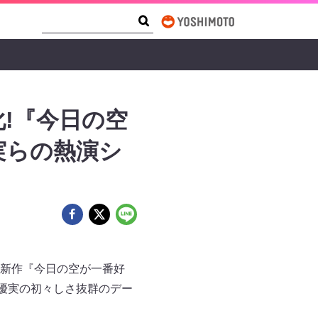
Search Form
Search
!『今日の空
実らの熱演シ
新作『今日の空が一番好
優実の初々しさ抜群のデー