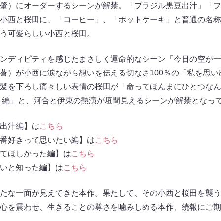
肇）にオーダーするシーンが解禁。「ブラジル黒豆出汁」「フ
小西と桜田に、「コーヒー」、「ホットケーキ」と普通の名称
う可愛らしい小西と桜田。
ンディピティを感じたまさしく運命的なシーン「今日の空が一
蒼）が小西に涙ながら想いを伝える切なさ100％の「私を思い
髪を下ろし痛々しい表情の桜田が「命ってほんまにひとつなん
 編」と、河合と伊東の熱演が垣間見えるシーンが解禁となっ
出汁編】は
こちら
番好きって思いたい編】は
こちら
てほしかった編】は
こちら
いと知った編】は
こちら
たな一面が見えてきた本作。果たして、その小西と桜田を襲う
心を震わせ、生きることの尊さを噛みしめる本作、続報にご期