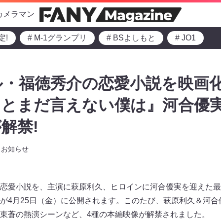
カメラマン
定!
# M-1グランプリ
# BSよしもと
# JO1
・福徳秀介の恋愛小説を映画化
、とまだ言えない僕は』河合優
解禁!
お知らせ
恋愛小説を、主演に萩原利久、ヒロインに河合優実を迎えた最
が4月25日（金）に公開されます。このたび、萩原利久＆河合
東蒼の熱演シーンなど、4種の本編映像が解禁されました。