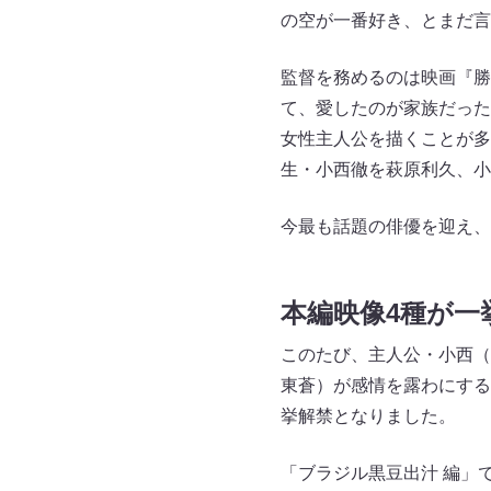
の空が一番好き、とまだ言
監督を務めるのは映画『勝
て、愛したのが家族だった
女性主人公を描くことが多
生・小西徹を萩原利久、小
今最も話題の俳優を迎え、
本編映像4種が一
このたび、主人公・小西（
東蒼）が感情を露わにする河
挙解禁となりました。
「ブラジル黒豆出汁 編」