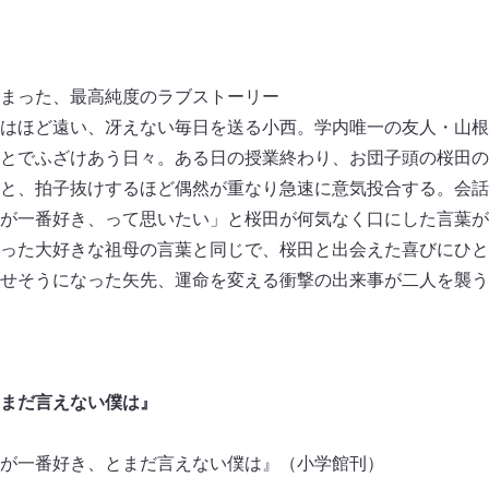
まった、最高純度のラブストーリー
はほど遠い、冴えない毎日を送る小西。学内唯一の友人・山根
とでふざけあう日々。ある日の授業終わり、お団子頭の桜田の
と、拍子抜けするほど偶然が重なり急速に意気投合する。会話
が一番好き、って思いたい」と桜田が何気なく口にした言葉が
った大好きな祖母の言葉と同じで、桜田と出会えた喜びにひと
せそうになった矢先、運命を変える衝撃の出来事が二人を襲う
まだ言えない僕は』
が一番好き、とまだ言えない僕は』（小学館刊）