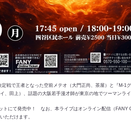
』決定戦で王者となった空前メテオ（大門正尚、茶屋）と『M-1グ
イ、田上）、話題の大阪若手漫才師が東京の地でツーマンライ
トにて発売中！ なお、本ライブはオンライン配信（FANY Onlin
いただけます。