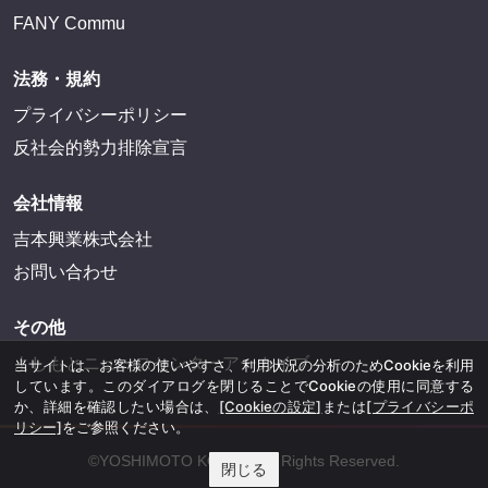
FANY Commu
法務・規約
プライバシーポリシー
反社会的勢力排除宣言
会社情報
吉本興業株式会社
お問い合わせ
その他
よしもとニュースセンターアーカイブ
当サイトは、お客様の使いやすさ、利用状況の分析のためCookieを利用
しています。このダイアログを閉じることでCookieの使用に同意する
か、詳細を確認したい場合は、
[Cookieの設定]
または
[プライバシーポ
リシー]
をご参照ください。
©YOSHIMOTO KOGYO, All Rights Reserved.
閉じる