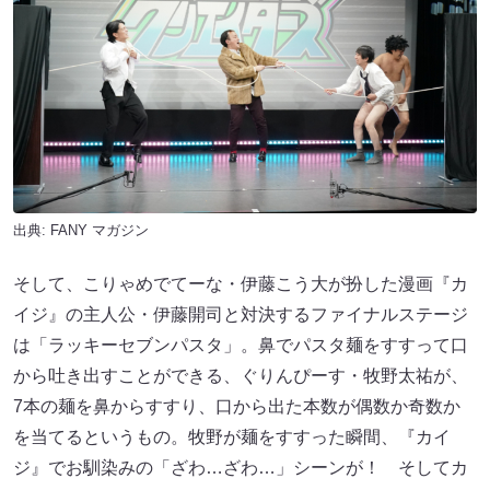
出典:
FANY マガジン
そして、こりゃめでてーな・伊藤こう大が扮した漫画『カ
イジ』の主人公・伊藤開司と対決するファイナルステージ
は「ラッキーセブンパスタ」。鼻でパスタ麺をすすって口
から吐き出すことができる、ぐりんぴーす・牧野太祐が、
7本の麺を鼻からすすり、口から出た本数が偶数か奇数か
を当てるというもの。牧野が麺をすすった瞬間、『カイ
ジ』でお馴染みの「ざわ…ざわ…」シーンが！ そしてカ