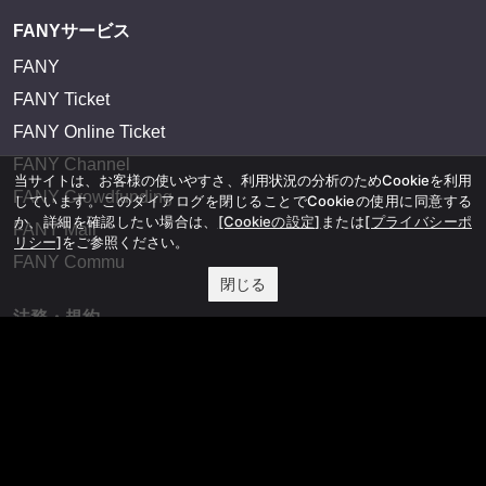
FANYサービス
FANY
FANY Ticket
FANY Online Ticket
FANY Channel
当サイトは、お客様の使いやすさ、利用状況の分析のためCookieを利用
FANY Crowdfunding
しています。このダイアログを閉じることでCookieの使用に同意する
か、詳細を確認したい場合は、
[Cookieの設定]
または
[プライバシーポ
FANY Mall
リシー]
をご参照ください。
FANY Commu
閉じる
法務・規約
プライバシーポリシー
反社会的勢力排除宣言
会社情報
吉本興業株式会社