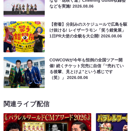
なる「花咲く道」Cheering Guide収録会
などを実施!
2026.08.06
【密着】分刻みのスケジュールで広島を駆
け抜ける! レイザーラモン「笑う錯覚展」
1日PR大使の全貌を大公開!
2026.08.06
COWCOWが今年も恒例の全国ツアー開
催! 続くチケット完売に自信「“売れてい
る後輩、見とけよ”という感じです
（笑）」
2026.08.06
関連ライブ配信