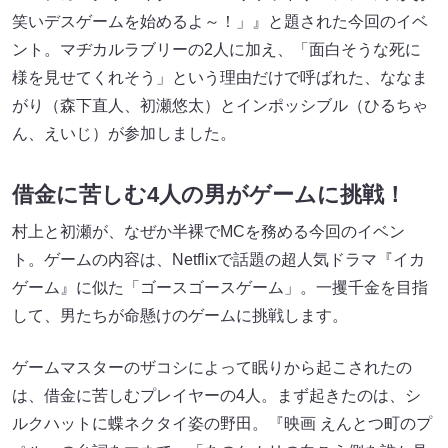
笑いデスゲームを始めるよ～！」』と題された今回のイベ
ント。マヂカルラブリーの2人に加え、「⾯⽩そうな死に
様を⾒せてくれそう」という理由だけで呼ばれた、ななま
がり（森下直人、初瀬悠太）とインポッシブル（ひるちゃ
ん、えいじ）が参加しました。
借金に苦しむ4人の男がゲームに挑戦！
村上と初瀬が、なぜか半裸でMCを務める今回のイベン
ト。ゲームの内容は、Netflixで話題の超人気ドラマ『イカ
ゲーム』に似た「ゴースゴースゲーム」。一攫千金を目指
して、男たちが命懸けのゲームに挑戦します。
ゲームマスターのザコシによって眠りから起こされたの
は、借金に苦しむプレイヤーの4人。まず起きたのは、シ
ルクハットに蝶ネクタイ姿の野田。『映画 えんとつ町のプ