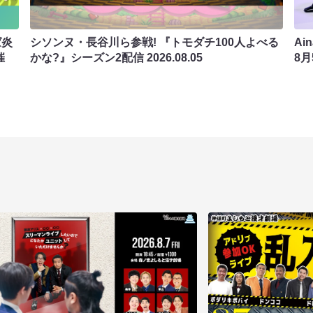
ば炎
シソンヌ・長谷川ら参戦! 『トモダチ100人よべる
Ai
催
かな?』シーズン2配信
2026.08.05
8