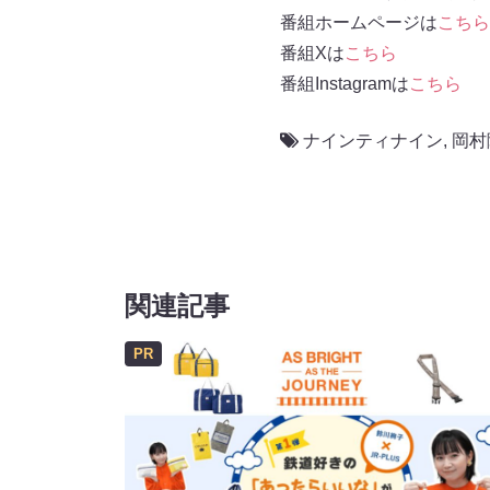
番組ホームページは
こちら
番組Xは
こちら
番組Instagramは
こちら
ナインティナイン
,
岡村
関連記事
PR