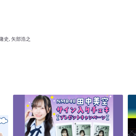
隆史
,
矢部浩之