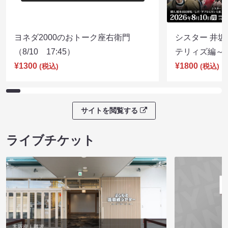
ヨネダ2000のおトーク座右衛門
シスター 井坂
（8/10 17:45）
テリィズ編～（8
¥1300
¥1800
(税込)
(税込)
サイトを閲覧する
ライブチケット