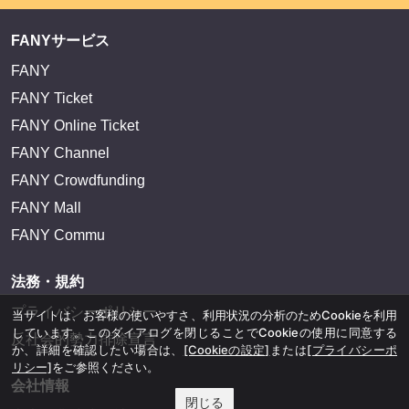
FANYサービス
FANY
FANY Ticket
FANY Online Ticket
FANY Channel
FANY Crowdfunding
FANY Mall
FANY Commu
法務・規約
プライバシーポリシー
当サイトは、お客様の使いやすさ、利用状況の分析のためCookieを利用
しています。このダイアログを閉じることでCookieの使用に同意する
反社会的勢力排除宣言
か、詳細を確認したい場合は、
[Cookieの設定]
または
[プライバシーポ
リシー]
をご参照ください。
会社情報
閉じる