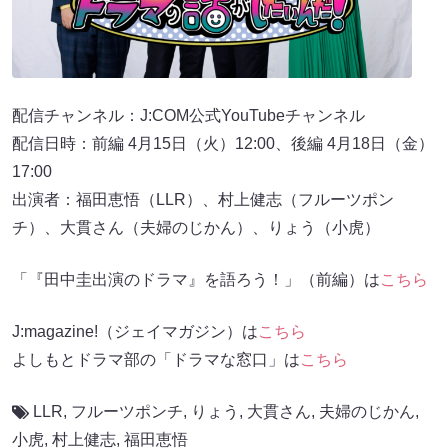
配信チャンネル：J:COM公式YouTubeチャンネル
配信日時：前編 4月15日（火）12:00、後編 4月18日（金）
17:00
出演者：福田恵悟（LLR）、村上健志（フルーツポン
チ）、大貫さん（夫婦のじかん）、りょう（小虎）
「『田中圭出演のドラマ』を語ろう！」（前編）は
こちら
J:magazine!（ジェイマガジン）は
こちら
よしもとドラマ部の「ドラマな窓口」は
こちら
LLR
,
フルーツポンチ
,
りょう
,
大貫さん
,
夫婦のじかん
,
小虎
,
村上健志
,
福田恵悟