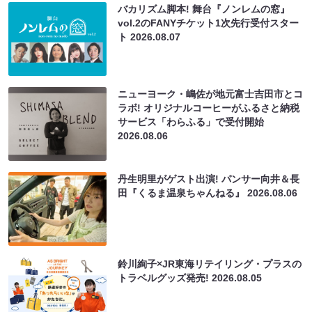
バカリズム脚本! 舞台『ノンレムの窓』
vol.2のFANYチケット1次先行受付スター
ト
2026.08.07
ニューヨーク・嶋佐が地元富士吉田市とコ
ラボ! オリジナルコーヒーがふるさと納税
サービス「わらふる」で受付開始
2026.08.06
丹生明里がゲスト出演! パンサー向井＆長
田『くるま温泉ちゃんねる』
2026.08.06
鈴川絢子×JR東海リテイリング・プラスの
トラベルグッズ発売!
2026.08.05