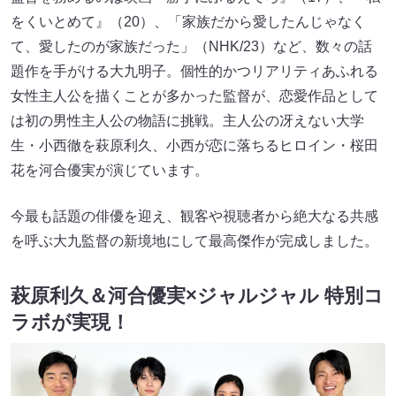
をくいとめて』（20）、「家族だから愛したんじゃなく
て、愛したのが家族だった」（NHK/23）など、数々の話
題作を手がける大九明子。個性的かつリアリティあふれる
女性主人公を描くことが多かった監督が、恋愛作品として
は初の男性主人公の物語に挑戦。主人公の冴えない大学
生・小西徹を萩原利久、小西が恋に落ちるヒロイン・桜田
花を河合優実が演じています。
今最も話題の俳優を迎え、観客や視聴者から絶大なる共感
を呼ぶ大九監督の新境地にして最高傑作が完成しました。
萩原利久＆河合優実×ジャルジャル 特別コ
ラボが実現！