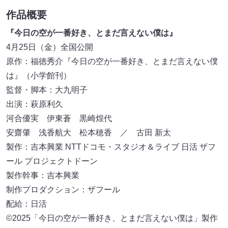
作品概要
『今日の空が一番好き、とまだ言えない僕は』
4月25日（金）全国公開
原作：福徳秀介『今日の空が一番好き、とまだ言えない僕
は』（小学館刊）
監督・脚本：大九明子
出演：萩原利久
河合優実 伊東蒼 黒崎煌代
安齋肇 浅香航大 松本穂香 ／ 古田 新太
製作：吉本興業 NTTドコモ・スタジオ＆ライブ 日活 ザフ
ール プロジェクトドーン
製作幹事：吉本興業
制作プロダクション：ザフール
配給：日活
©2025「今日の空が一番好き、とまだ言えない僕は」製作