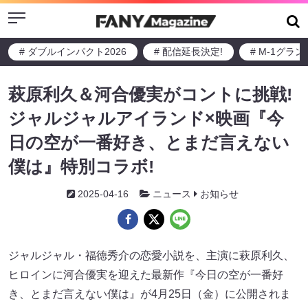
Menu
# ダブルインパクト2026
# 配信延長決定!
# M-1グラ
萩原利久＆河合優実がコントに挑戦!
ジャルジャルアイランド×映画『今
日の空が一番好き、とまだ言えない
僕は』特別コラボ!
2025-04-16
ニュース
お知らせ
ジャルジャル・福徳秀介の恋愛小説を、主演に萩原利久、
ヒロインに河合優実を迎えた最新作『今日の空が一番好
き、とまだ言えない僕は』が4月25日（金）に公開されま