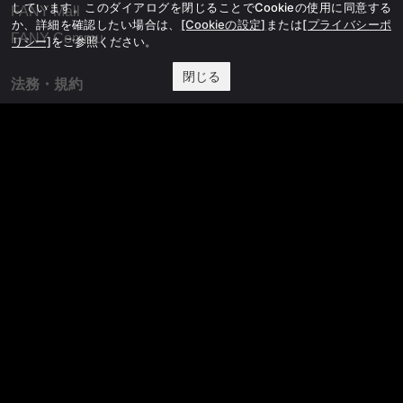
しています。このダイアログを閉じることでCookieの使用に同意する
FANY Mall
か、詳細を確認したい場合は、
[Cookieの設定]
または
[プライバシーポ
FANY Commu
リシー]
をご参照ください。
閉じる
法務・規約
プライバシーポリシー
反社会的勢力排除宣言
会社情報
吉本興業株式会社
お問い合わせ
その他
よしもとニュースセンターアーカイブ
©YOSHIMOTO KOGYO, All Rights Reserved.