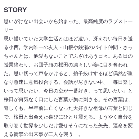
STORY
思いがけない出会いから始まった、最高純度のラブストー
リー
思い描いていた大学生活とはほど遠い、冴えない毎日を送
る小西。学内唯一の友人・山根や銭湯のバイト仲間・さっ
ちゃんとは、他愛もないことでふざけあう日々。ある日の
授業終わり、お団子頭の桜田の凛々しい姿に目を奪われ
た。思い切って声をかけると、拍子抜けするほど偶然が重
なり急速に意気投合する。会話が尽きない中、「毎日楽し
いって思いたい。今日の空が一番好き、って思いたい」と
桜田が何気なく口にした言葉が胸に刺さる。その言葉は、
奇しくも、半年前に亡くなった大好きな祖母の言葉と同じ
で、桜田と出会えた喜びにひとり震える。ようやく自分を
取り巻く世界を少しだけ愛せそうになった矢先、運命を変
える衝撃の出来事が二人を襲うー。