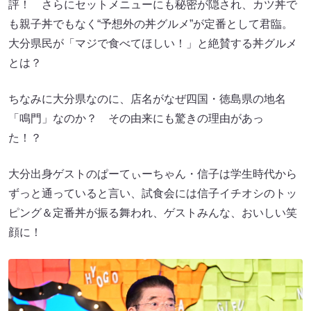
評！ さらにセットメニューにも秘密が隠され、カツ丼で
も親子丼でもなく“予想外の丼グルメ”が定番として君臨。
大分県民が「マジで食べてほしい！」と絶賛する丼グルメ
とは？
ちなみに大分県なのに、店名がなぜ四国・徳島県の地名
「鳴門」なのか？ その由来にも驚きの理由があっ
た！？
大分出身ゲストのぱーてぃーちゃん・信子は学生時代から
ずっと通っていると言い、試食会には信子イチオシのトッ
ピング＆定番丼が振る舞われ、ゲストみんな、おいしい笑
顔に！