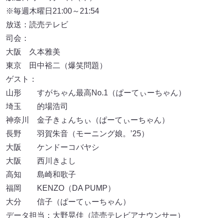
※毎週木曜日21:00～21:54
放送：読売テレビ
司会：
大阪 久本雅美
東京 田中裕二（爆笑問題）
ゲスト：
山形 すがちゃん最高No.1（ぱーてぃーちゃん）
埼玉 的場浩司
神奈川 金子きょんちぃ（ぱーてぃーちゃん）
長野 羽賀朱音（モーニング娘。’25）
大阪 ケンドーコバヤシ
大阪 西川きよし
高知 島崎和歌子
福岡 KENZO（DA PUMP）
大分 信子（ぱーてぃーちゃん）
データ担当：大野晃佳（読売テレビアナウンサー）