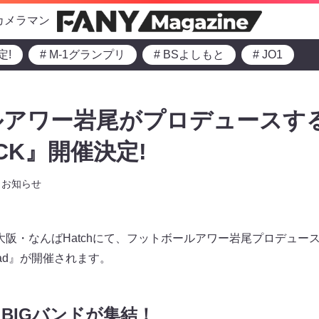
カメラマン
定!
# M-1グランプリ
# BSよしもと
# JO1
ルアワー岩尾がプロデュースす
OCK』開催決定!
お知らせ
）、大阪・なんばHatchにて、フットボールアワー岩尾プロデュー
e-Broad』が開催されます。
！BIGバンドが集結！