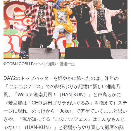
©GOBU GOBU Festival／撮影：渡邉一生
DAY2のトップバッターを鮮やかに飾ったのは、昨年の
『ごぶごぶフェス』での熱狂ぶりが記憶に新しい湘南乃
風。『We are 湘南乃風！（HAN-KUN）』と声高らかに
（若旦那は「CEO 浜田ゴリラぬいぐるみ」を抱えて）ステ
ージに現れ、のっけから「Joker」でアゲていく……と思い
きや、「俺が知ってる『ごぶごぶフェス』はこんなもんじ
ゃない！（HAN-KUN）」と登場からやり直して観客の熱