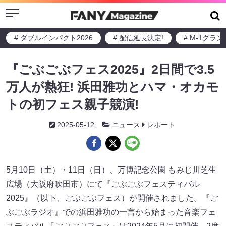
Menu
# ダブルインパクト2026
# 配信延長決定!
# M-1グラ
『ごぶごぶフェス2025』2日間で3.5
万人が熱狂! 浜田雅功とハマ・オカモ
トの初フェス親子競演!
2025-05-12
ニュース
レポート
5月10日（土）・11日（日）、万博記念公園 もみじ川芝生
広場（大阪府吹田市）にて『ごぶごぶフェスティバル
2025』（以下、ごぶごぶフェス）が開催されました。『ご
ぶごぶラジオ』での浜田雅功の一言から始まった音楽フェ