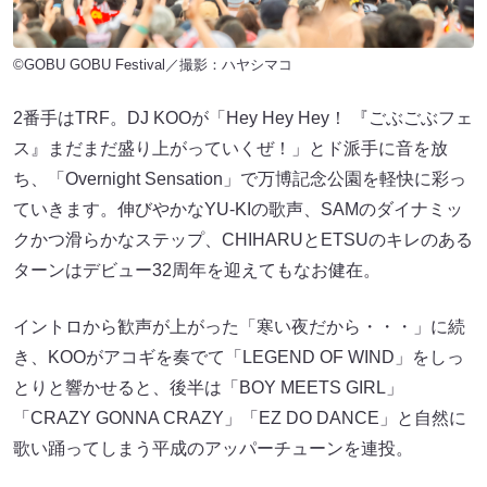
©GOBU GOBU Festival／撮影：ハヤシマコ
2番手はTRF。DJ KOOが「Hey Hey Hey！ 『ごぶごぶフェ
ス』まだまだ盛り上がっていくぜ！」とド派手に音を放
ち、「Overnight Sensation」で万博記念公園を軽快に彩っ
ていきます。伸びやかなYU-KIの歌声、SAMのダイナミッ
クかつ滑らかなステップ、CHIHARUとETSUのキレのある
ターンはデビュー32周年を迎えてもなお健在。
イントロから歓声が上がった「寒い夜だから・・・」に続
き、KOOがアコギを奏でて「LEGEND OF WIND」をしっ
とりと響かせると、後半は「BOY MEETS GIRL」
「CRAZY GONNA CRAZY」「EZ DO DANCE」と自然に
歌い踊ってしまう平成のアッパーチューンを連投。