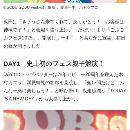
©GOBU GOBU Festival／撮影： 渡邉一生、ハヤシマコ
浜田は「ぎょうさん来てくれて、ありがとう！ お客様は
神様です！」と会場を盛り上げ、「ただいまより『ごぶご
ぶフェス2025』、開演しまーす！」と高らかに宣言。初日
の幕が開きました。
DAY1 史上初のフェス親子競演！
DAY1のトップバッターは昨年デビュー20周年を迎えた木
村カエラ。満員御礼の客席を見渡し、「短い間だけど、み
んな一緒に楽しもう！」と呼び掛け、疾走感漂う「TODAY
IS A NEW DAY」から大盛り上がり。