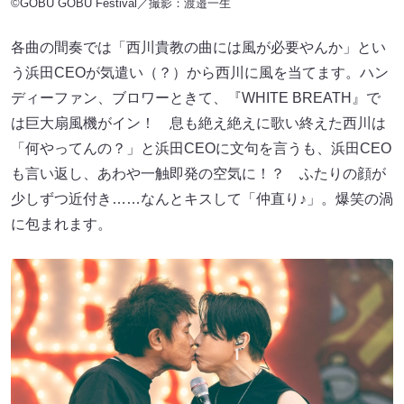
©GOBU GOBU Festival／撮影：渡邉一生
各曲の間奏では「西川貴教の曲には風が必要やんか」とい
う浜田CEOが気遣い（？）から西川に風を当てます。ハン
ディーファン、ブロワーときて、『WHITE BREATH』で
は巨大扇風機がイン！ 息も絶え絶えに歌い終えた西川は
「何やってんの？」と浜田CEOに文句を言うも、浜田CEO
も言い返し、あわや一触即発の空気に！？ ふたりの顔が
少しずつ近付き……なんとキスして「仲直り♪」。爆笑の渦
に包まれます。