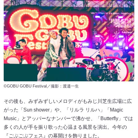
©GOBU GOBU Festival／撮影：渡邉一生
その後も、みずみずしいメロディがもみじ川芝生広場に広
がった「Sun shower」や、「リルラ リルハ」「Magic
Music」とアッパーなナンバーで沸かせ、「Butterfly」では
多くの人が手を振り歌った心温まる風景を演出。今年の
『ごぶごぶフェス』の幕開けを飾りました。