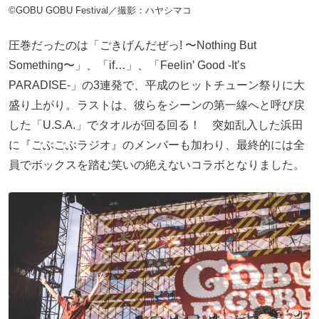
©GOBU GOBU Festival／撮影：ハヤシマコ
圧巻だったのは「ごきげんだぜっ! 〜Nothing But
Something〜」、「if…」、「Feelin’ Good -It’s
PARADISE-」の3連発で、平成のヒットチューン祭りに大
盛り上がり。ラストは、彼らをシーンの第一線へと呼び戻
した「U.S.A.」でタオルが回る回る！ 突如乱入した浜田
に『ごぶごぶラジオ』のメンバーも加わり、最終的には全
員でボックスを踏む笑いの絶えないコラボとなりました。