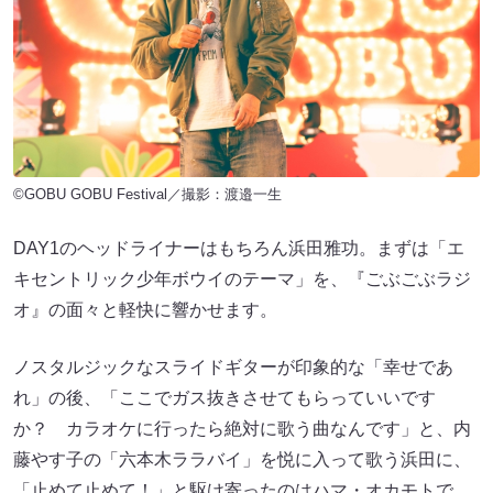
©GOBU GOBU Festival／撮影：渡邉一生
DAY1のヘッドライナーはもちろん浜田雅功。まずは「エ
キセントリック少年ボウイのテーマ」を、『ごぶごぶラジ
オ』の面々と軽快に響かせます。
ノスタルジックなスライドギターが印象的な「幸せであ
れ」の後、「ここでガス抜きさせてもらっていいです
か？ カラオケに行ったら絶対に歌う曲なんです」と、内
藤やす子の「六本木ララバイ」を悦に入って歌う浜田に、
「止めて止めて！」と駆け寄ったのはハマ・オカモトで