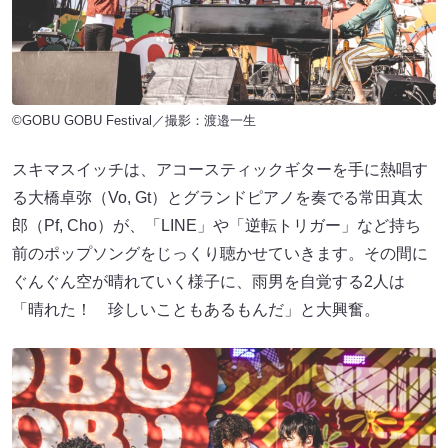
©GOBU GOBU Festival／撮影：渡邉一生
スキマスイッチは、アコースティックギターを手に熱唱す
る大橋卓弥（Vo, Gt）とグランドピアノを奏でる常田真太
郎（Pf, Cho）が、「LINE」や「逆転トリガー」など持ち
前のポップソングをじっくり聴かせていきます。その間に
ぐんぐん空が晴れていく様子に、雨男を自覚する2人は
「晴れた！ 珍しいこともあるもんだ」と大興奮。