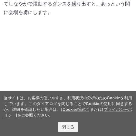
てしなやかで躍動するダンスを繰り出すと、あっという間
に会場を虜にします。
当サイトは、お客様の使いやすさ、利用状況の分析のためCookieを利用
しています。このダイアログを閉じることでCookieの使用に同意する
か、詳細を確認したい場合は、
[Cookieの設定]
または
[プライバシーポ
©GOBU GOBU Festival／撮影：ハヤシマコ
リシー]
をご参照ください。
閉じる
リーダーの與那城奨は「熱気がすごい！」と嬉しそうに笑