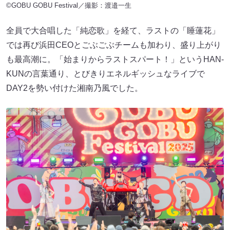
©GOBU GOBU Festival／撮影：渡邉一生
全員で大合唱した「純恋歌」を経て、ラストの「睡蓮花」
では再び浜田CEOとごぶごぶチームも加わり、盛り上がり
も最高潮に。「始まりからラストスパート！」というHAN-
KUNの言葉通り、とびきりエネルギッシュなライブで
DAY2を勢い付けた湘南乃風でした。