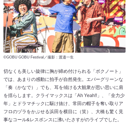
©GOBU GOBU Festival／撮影：渡邉一生
切なくも美しい旋律に胸が締め付けられる「ボクノート」
では、あまりの感動に拍手が自然発生。エバーグリーンな
「奏（かなで）」でも、耳を傾ける大観衆が思い思いに肩
を揺らします。クライマックスは「Ah Yeah!!」、「全力少
年」とドラマチックに駆け抜け、常田の帽子を奪い取りア
フロのヅラをかぶせる浜田を横目に（笑）、大橋も驚く見
事なコール&レスポンスに沸いたさすがのライブでした。