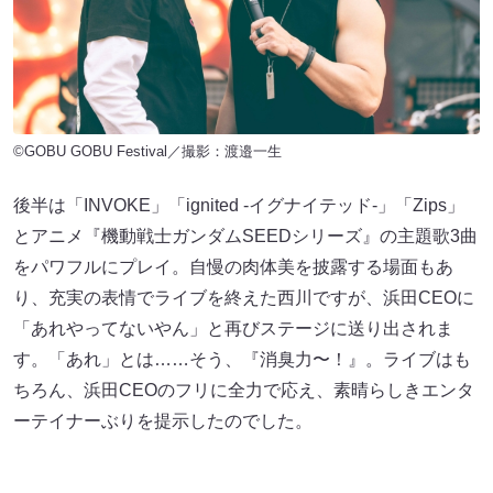
©GOBU GOBU Festival／撮影：渡邉一生
後半は「INVOKE」「ignited -イグナイテッド-」「Zips」
とアニメ『機動戦士ガンダムSEEDシリーズ』の主題歌3曲
をパワフルにプレイ。自慢の肉体美を披露する場面もあ
り、充実の表情でライブを終えた西川ですが、浜田CEOに
「あれやってないやん」と再びステージに送り出されま
す。「あれ」とは……そう、『消臭力〜！』。ライブはも
ちろん、浜田CEOのフリに全力で応え、素晴らしきエンタ
ーテイナーぶりを提示したのでした。