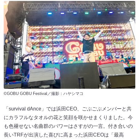
©GOBU GOBU Festival／撮影：ハヤシマコ
「survival dAnce」では浜田CEO、ごぶごぶメンバーと共
にカラフルなタオルの花と笑顔を咲かせまくりました。今
も色褪せない名曲群のパワーはさすがの一言。付き合いの
長いTRFが出演した喜びに高まった浜田CEOは「最高