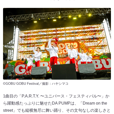
©GOBU GOBU Festival／撮影：ハヤシマコ
1曲目の「P.A.R.T.Y. 〜ユニバース・フェスティバル〜」か
ら躍動感たっぷりに魅せたDA PUMPは、「Dream on the
street」でも縦横無尽に舞い踊り、その文句なしの楽しさと