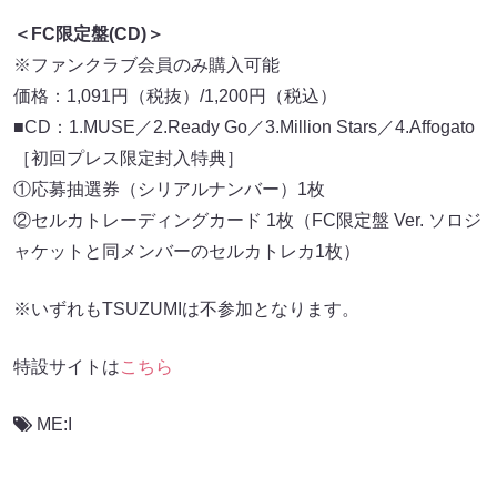
＜FC限定盤(CD)＞
※ファンクラブ会員のみ購入可能
価格：1,091円（税抜）/1,200円（税込）
■CD：1.MUSE／2.Ready Go／3.Million Stars／4.Affogato
［初回プレス限定封入特典］
①応募抽選券（シリアルナンバー）1枚
②セルカトレーディングカード 1枚（FC限定盤 Ver. ソロジ
ャケットと同メンバーのセルカトレカ1枚）
※いずれもTSUZUMIは不参加となります。
特設サイトは
こちら
ME:I