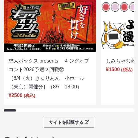
求人ボックス presents キングオブ
しみちゃむ寄席（
コント2026予選２回戦②
¥1500
(税込)
［8/4（火）きゅりあん 小ホール
（東京）開催分］（8/7 18:00）
¥2500
(税込)
サイトを閲覧する