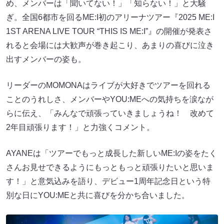
め、メンバーは「聞いてない！」「知らない！」と大騒
ぎ。全国6都市を回るME:I初のアリーナツアー『2025 ME:I
1ST ARENA LIVE TOUR “THIS IS ME:I”』の開催が発表さ
れると会場には大歓声が巻き起こり、あまりの喜びに泣き
出すメンバーの姿も。
リーダーのMOMONAはライブが大好きでツアーを回れる
ことのうれしさ、メンバーやYOU:MEへの気持ちを涙なが
らに伝え、「みんなで頑張っていきましょうね！ 改めて
2年目頑張ります！」と力強くコメント。
AYANEは「ツアーでもっと成長した新しいME:Iの姿をたく
さんお見せできるようにもっともっと頑張りたいと思いま
す！」と意気込みを語り、デビュー1周年記念日という特
別な日にYOU:MEと共に喜びを分かち合いました。