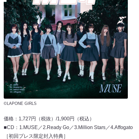
©LAPONE GIRLS
価格：1,727円（税抜）/1,900円（税込）
■CD：1.MUSE／2.Ready Go／3.Million Stars／4.Affogato
［初回プレス限定封入特典］