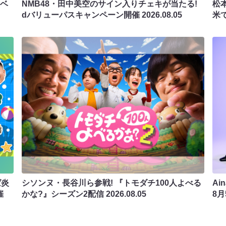
ラベ
NMB48・田中美空のサイン入りチェキが当たる!
松
dバリューパスキャンペーン開催
2026.08.05
米
ば炎
シソンヌ・長谷川ら参戦! 『トモダチ100人よべる
Ai
催
かな?』シーズン2配信
2026.08.05
8