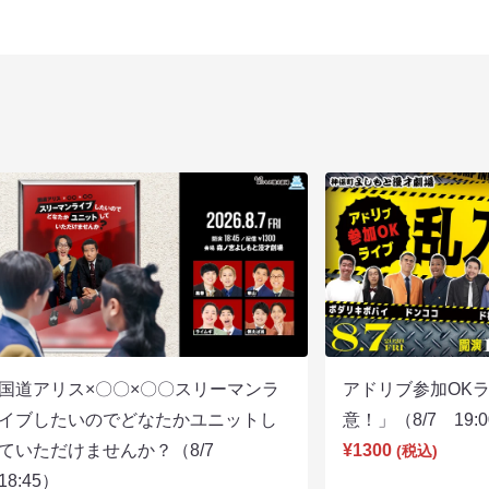
国道アリス×〇〇×〇〇スリーマンラ
アドリブ参加OK
イブしたいのでどなたかユニットし
意！」（8/7 19:
ていただけませんか？（8/7
¥1300
(税込)
18:45）