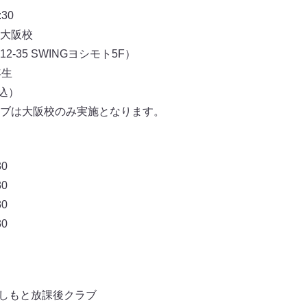
30
大阪校
-35 SWINGヨシモト5F）
年生
税込）
ブは大阪校のみ実施となります。
0
0
0
0
しもと放課後クラブ