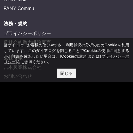
FANY Commu
法務・規約
プライバシーポリシー
反社会的勢力排除宣言
当サイトは、お客様の使いやすさ、利用状況の分析のためCookieを利用
しています。このダイアログを閉じることでCookieの使用に同意する
か、詳細を確認したい場合は、
[Cookieの設定]
または
[プライバシーポ
会社情報
リシー]
をご参照ください。
吉本興業株式会社
閉じる
お問い合わせ
その他
よしもとニュースセンターアーカイブ
©YOSHIMOTO KOGYO, All Rights Reserved.