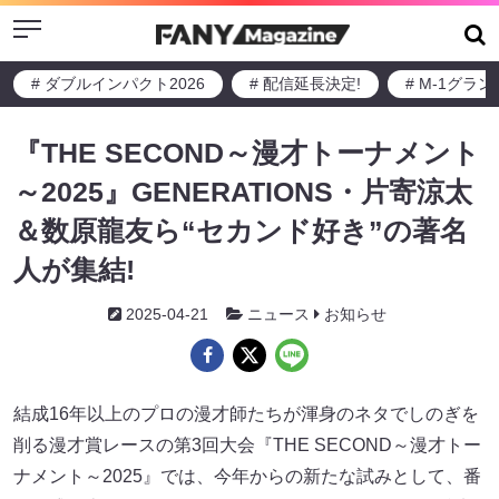
Menu
# ダブルインパクト2026
# 配信延長決定!
# M-1グラ
『THE SECOND～漫才トーナメント
～2025』GENERATIONS・片寄涼太
＆数原龍友ら“セカンド好き”の著名
人が集結!
2025-04-21
ニュース
お知らせ
結成16年以上のプロの漫才師たちが渾身のネタでしのぎを
削る漫才賞レースの第3回大会『THE SECOND～漫才トー
ナメント～2025』では、今年からの新たな試みとして、番