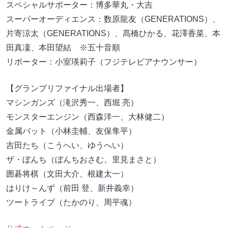
スペシャルサポーター：博多華丸・大吉
スーパーオーディエンス：数原龍友（GENERATIONS）、
片寄涼太（GENERATIONS）、髙橋ひかる、花澤香菜、本
田真凜、本田望結 ※五十音順
リポーター：小室瑛莉子（フジテレビアナウンサー）
【グランプリファイナル出場者】
マシンガンズ（滝沢秀一、西堀 亮）
モンスターエンジン（西森洋一、大林健二）
金属バット（小林圭輔、友保隼平）
吉田たち（こうへい、ゆうへい）
ザ・ぼんち（ぼんちおさむ、里見まさと）
囲碁将棋（文田大介、根建太一）
はりけ～んず（前田 登、新井義幸）
ツートライブ（たかのり、周平魂）