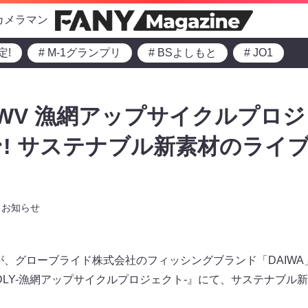
カメラマン
定!
# M-1グランプリ
# BSよしもと
# JO1
×OWV 漁網アップサイクルプロ
! サステナブル新素材のライ
お知らせ
が、グローブライド株式会社のフィッシングブランド「DAIW
RIENDLY-漁網アップサイクルプロジェクト-』にて、サステナブ