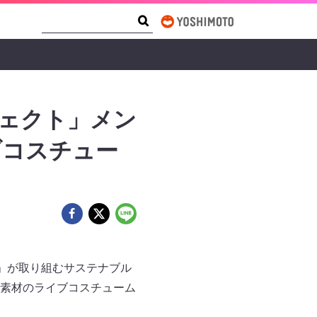
Search Form
Search
ジェクト」メン
ブコスチュー
A」が取り組むサステナブル
ル新素材のライブコスチューム