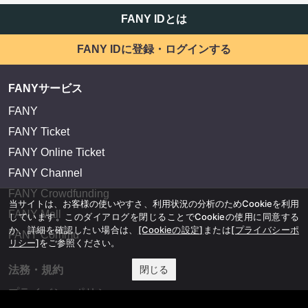
FANY IDとは
FANY IDに登録・ログインする
FANYサービス
FANY
FANY Ticket
FANY Online Ticket
FANY Channel
FANY Crowdfunding
当サイトは、お客様の使いやすさ、利用状況の分析のためCookieを利用
FANY Mall
しています。このダイアログを閉じることでCookieの使用に同意する
か、詳細を確認したい場合は、
[Cookieの設定]
または
[プライバシーポ
FANY Commu
リシー]
をご参照ください。
閉じる
法務・規約
プライバシーポリシー