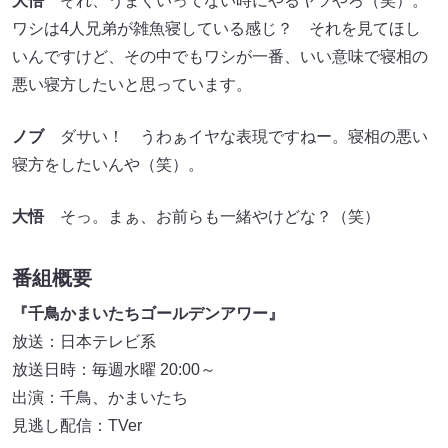
大悟
それ、うまくいってない時にやるヤツやろ（笑）。
ワシは4人兄弟が雑魚寝している感じ？ それを見てほし
いんですけど、その中でもワシが一番、いい意味で寝相の
悪い寝方したいと思っています。
ノブ
ダサい！ うわぁイヤな表現ですねー。寝相の悪い
寝方をしたいんや（笑）。
大悟
そっ。まぁ、お前らも一緒やけどな？（笑）
番組概要
『千鳥かまいたちゴールデンアワー』
放送：日本テレビ系
放送日時：毎週水曜 20:00～
出演：千鳥、かまいたち
見逃し配信：TVer