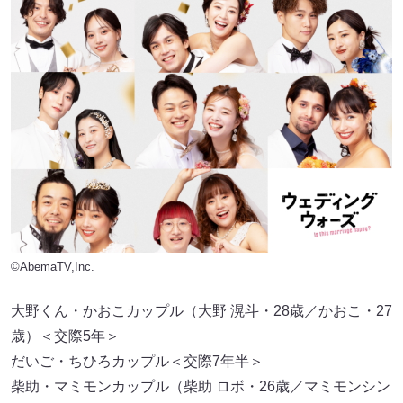
©AbemaTV,Inc.
大野くん・かおこカップル（大野 滉斗・28歳／かおこ・27
歳）＜交際5年＞
だいご・ちひろカップル＜交際7年半＞
柴助・マミモンカップル（柴助 ロボ・26歳／マミモンシン