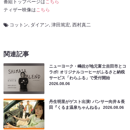
番組トップページは
こちら
ティザー映像は
こちら
コットン
,
ダイアン
,
津田篤宏
,
西村真二
関連記事
ニューヨーク・嶋佐が地元富士吉田市とコ
ラボ! オリジナルコーヒーがふるさと納税
サービス「わらふる」で受付開始
2026.08.06
丹生明里がゲスト出演! パンサー向井＆長
田『くるま温泉ちゃんねる』
2026.08.06