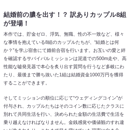
結婚前の膿を出す！？ 訳ありカップル8組
が登場！
本作では、貯金ゼロ、浮気、無職、性の不一致など、様々
な事情を抱えている8組のカップルたちが、“結婚とは何
か？”を学ぶ宿舎にて婚前合宿を行います。お互いの愛と絆
を確認するサバイバルミッションは泥道での500m走や、高
性能な嘘発見器で本心を炙り出す質問を行うなど多岐にわ
たり、最後まで勝ち抜いた1組は結婚資金1000万円を獲得
することができます。
そしてミッションの順位に応じて“ウェディングコイン”が
付与され、カップルたちはそのコイン数に応じたクラスに
別れて共同生活を行い、決められた金額の生活費で生活を
乗り越えなければなりません。金銭感覚や価値観のすれ違