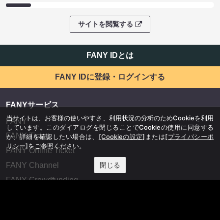
サイトを閲覧する
FANY IDとは
FANY IDに登録・ログインする
FANYサービス
当サイトは、お客様の使いやすさ、利用状況の分析のためCookieを利用
FANY
しています。このダイアログを閉じることでCookieの使用に同意する
FANY Ticket
か、詳細を確認したい場合は、
[Cookieの設定]
または
[プライバシーポ
リシー]
をご参照ください。
FANY Online Ticket
閉じる
FANY Channel
FANY Crowdfunding
FANY Mall
FANY Commu