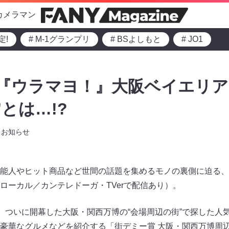
カメラマン
定!
# M-1グランプリ
# BSよしもと
# JO1
『ウラマヨ！』大阪ベイエリア
とは…!?
お知らせ
能人やヒット商品など世間の話題を集めるモノの裏側に迫る、
ローカル／カンテレドーガ・TVerで配信あり）。
らは、ついに開幕した大阪・関西万博の“会場周辺の街”で探した
豪華なグルメなどを紹介する「街デミー賞 大阪・関西万博周