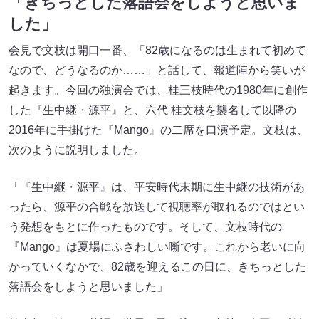
「きちっとした落語会をしようと思いま
した」
会見で文枝は開口一番、「82歳になるのは生まれて初めて
なので、どうなるのか……」と話して、報道陣から笑いが
起きます。今回の独演会では、桂三枝時代の1980年に創作
した『生中継・源平』と、六代 桂文枝を襲名して以降の
2016年に手掛けた『Mango』の二席を口演予定。文枝は、
次のように説明しました。
「『生中継・源平』は、平安時代末期に生中継の技術があ
ったら、源平の合戦を放送して視聴率が取れるのではとい
う発想をもとに作ったものです。そして、文枝時代の
『Mango』は夏場にふさわしい噺です。これから老いに向
かっていくなかで、82歳を迎えるこの日に、きちっとした
落語会をしようと思いました」