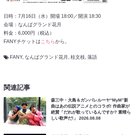
日時：7月16日（水）開場 18:00／開演 18:30
会場：なんばグランド花月
料金：6,000円（税込）
FANYチケットは
こちら
から。
FANY
,
なんばグランド花月
,
桂文枝
,
落語
関連記事
森三中・大島＆ガンバレルーヤ“MyM”新
曲はあの伝説アニメとのコラボ! 作曲家が
絶賛「だれが歌っているんですか? 素晴ら
しい歌声だ!」
2026.08.08