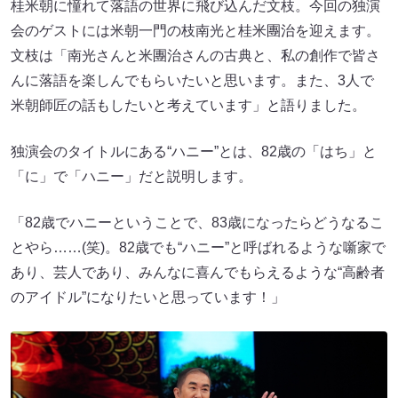
桂米朝に憧れて落語の世界に飛び込んだ文枝。今回の独演
会のゲストには米朝一門の枝南光と桂米團治を迎えます。
文枝は「南光さんと米團治さんの古典と、私の創作で皆さ
んに落語を楽しんでもらいたいと思います。また、3人で
米朝師匠の話もしたいと考えています」と語りました。
独演会のタイトルにある“ハニー”とは、82歳の「はち」と
「に」で「ハニー」だと説明します。
「82歳でハニーということで、83歳になったらどうなるこ
とやら……(笑)。82歳でも“ハニー”と呼ばれるような噺家で
あり、芸人であり、みんなに喜んでもらえるような“高齢者
のアイドル”になりたいと思っています！」