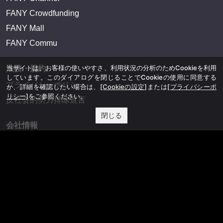
FANY Crowdfunding
FANY Mall
FANY Commu
当サイトは、お客様の使いやすさ、利用状況の分析のためCookieを利用
法務・規約
しています。このダイアログを閉じることでCookieの使用に同意する
プライバシーポリシー
か、詳細を確認したい場合は、
[Cookieの設定]
または
[プライバシーポ
リシー]
をご参照ください。
反社会的勢力排除宣言
閉じる
会社情報
吉本興業株式会社
お問い合わせ
その他
よしもとニュースセンターアーカイブ