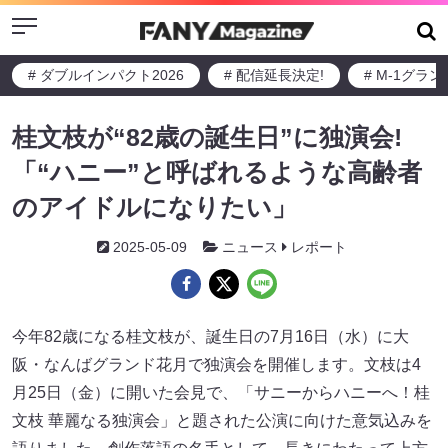
Menu
# ダブルインパクト2026
# 配信延長決定!
# M-1グラ
桂文枝が“82歳の誕生日”に独演会!
「“ハニー”と呼ばれるような高齢者
のアイドルになりたい」
2025-05-09
ニュース
レポート
今年82歳になる桂文枝が、誕生日の7月16日（水）に大
阪・なんばグランド花月で独演会を開催します。文枝は4
月25日（金）に開いた会見で、「サニーからハニーへ！桂
文枝 華麗なる独演会」と題された公演に向けた意気込みを