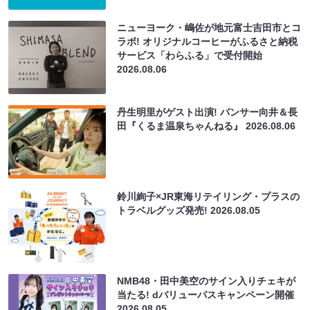
ニューヨーク・嶋佐が地元富士吉田市とコ
ラボ! オリジナルコーヒーがふるさと納税
サービス「わらふる」で受付開始
2026.08.06
丹生明里がゲスト出演! パンサー向井＆長
田『くるま温泉ちゃんねる』
2026.08.06
鈴川絢子×JR東海リテイリング・プラスの
トラベルグッズ発売!
2026.08.05
NMB48・田中美空のサイン入りチェキが
当たる! dバリューパスキャンペーン開催
2026.08.05