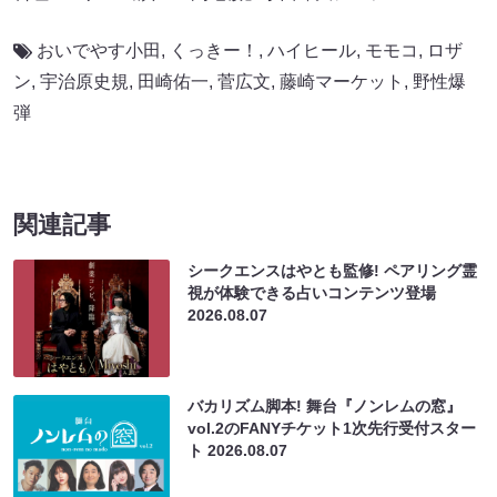
おいでやす小田
,
くっきー！
,
ハイヒール
,
モモコ
,
ロザ
ン
,
宇治原史規
,
田崎佑一
,
菅広文
,
藤崎マーケット
,
野性爆
弾
関連記事
シークエンスはやとも監修! ペアリング霊
視が体験できる占いコンテンツ登場
2026.08.07
バカリズム脚本! 舞台『ノンレムの窓』
vol.2のFANYチケット1次先行受付スター
ト
2026.08.07