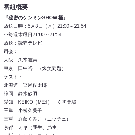
番組概要
『秘密のケンミンSHOW 極』
放送日時：5月8日（木）21:00～21:54
※毎週木曜日21:00～21:54
放送：読売テレビ
司会：
大阪 久本雅美
東京 田中裕二（爆笑問題）
ゲスト：
北海道 宮尾俊太郎
静岡 鈴木砂羽
愛知 KEIKO（ME:I） ※初登場
三重 小椋久美子
三重 近藤くみこ（ニッチェ）
京都 ミキ（亜生、昴生）