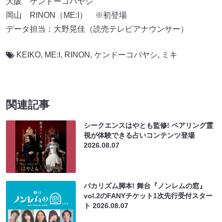
大阪 ケンドーコバヤシ
岡山 RINON（ME:I） ※初登場
データ担当：大野晃佳（読売テレビアナウンサー）
KEIKO
,
ME:I
,
RINON
,
ケンドーコバヤシ
,
ミキ
関連記事
シークエンスはやとも監修! ペアリング霊
視が体験できる占いコンテンツ登場
2026.08.07
バカリズム脚本! 舞台『ノンレムの窓』
vol.2のFANYチケット1次先行受付スター
ト
2026.08.07