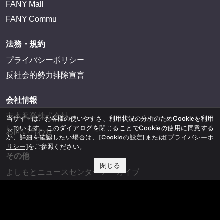
FANY Mall
FANY Commu
法務・規約
プライバシーポリシー
反社会的勢力排除宣言
会社情報
吉本興業株式会社
当サイトは、お客様の使いやすさ、利用状況の分析のためCookieを利用
しています。このダイアログを閉じることでCookieの使用に同意する
お問い合わせ
か、詳細を確認したい場合は、
[Cookieの設定]
または
[プライバシーポ
リシー]
をご参照ください。
その他
閉じる
よしもとニュースセンターアーカイブ
©YOSHIMOTO KOGYO, All Rights Reserved.