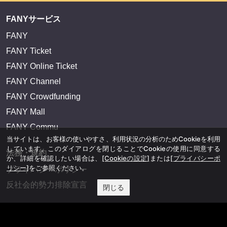
FANYサービス
FANY
FANY Ticket
FANY Online Ticket
FANY Channel
FANY Crowdfunding
FANY Mall
FANY Commu
当サイトは、お客様の使いやすさ、利用状況の分析のためCookieを利用
しています。このダイアログを閉じることでCookieの使用に同意する
法務・規約
か、詳細を確認したい場合は、
[Cookieの設定]
または
[プライバシーポ
リシー]
をご参照ください。
プライバシーポリシー
反社会的勢力排除宣言
閉じる
会社情報