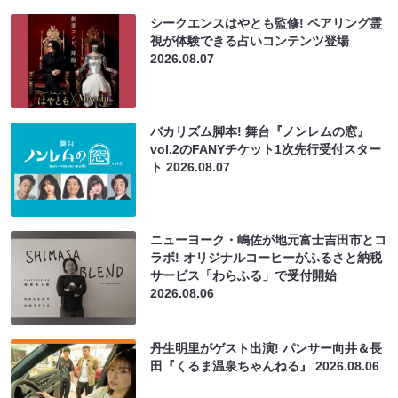
シークエンスはやとも監修! ペアリング霊
視が体験できる占いコンテンツ登場
2026.08.07
バカリズム脚本! 舞台『ノンレムの窓』
vol.2のFANYチケット1次先行受付スター
ト
2026.08.07
ニューヨーク・嶋佐が地元富士吉田市とコ
ラボ! オリジナルコーヒーがふるさと納税
サービス「わらふる」で受付開始
2026.08.06
丹生明里がゲスト出演! パンサー向井＆長
田『くるま温泉ちゃんねる』
2026.08.06