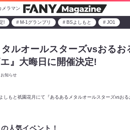
カメラマン
定!
# M-1グランプリ
# BSよしもと
# JO1
タルオールスターズvsおるお
エ』大晦日に開催決定!
お知らせ
0～、よしもと祇園花月にて『あるあるメタルオールスターズvsお
月の人気イベント！