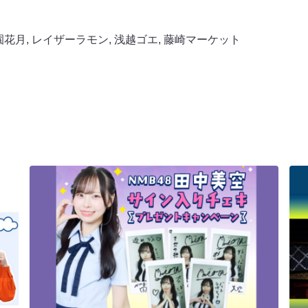
園花月
,
レイザーラモン
,
浅越ゴエ
,
藤崎マーケット