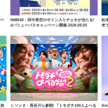
ラベ
NMB48・田中美空のサイン入りチェキが当たる!
松
dバリューパスキャンペーン開催
2026.08.05
米
ば炎
シソンヌ・長谷川ら参戦! 『トモダチ100人よべる
Ai