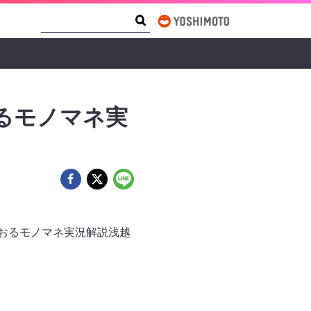
Search Form
Search
るモノマネ実
るおるモノマネ実況解説浅越