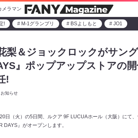
カメラマン
定!
# M-1グランプリ
# BSよしもと
# JO1
小嶋花梨＆ジョックロックがサン
 DAYS』ポップアップストアの
任!
お知らせ
から20日（火）の5日間、ルクア 9F LUCUAホール（大阪）に
R DAYS』がオープンします。