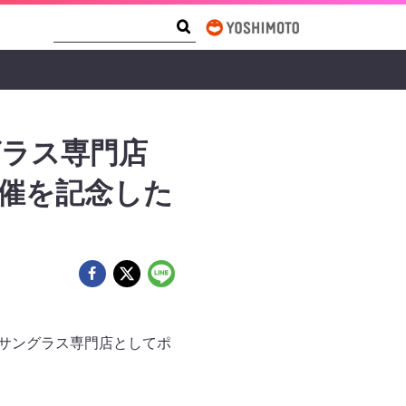
Search Form
Search
グラス専門店
開催を記念した
て、サングラス専門店としてポ