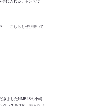
を手に入れるチャンスで
中！ こちらもぜひ覗いて
だきましたNMB48の小嶋
サングラスを含め、様々なサ