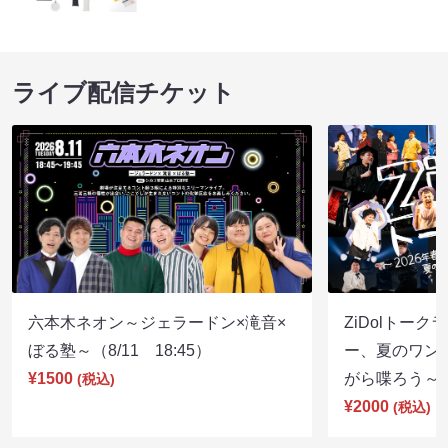
ライブ配信チケット
六本木ネオン～ジェラードン×滝音×
ZiDolトーク
ぼる塾～（8/11 18:45）
ー、夏のワン
¥1500
がら喋ろう～（8
(税込)
¥2000
(税込)