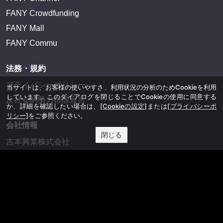
FANY Crowdfunding
FANY Mall
FANY Commu
法務・規約
プライバシーポリシー
当サイトは、お客様の使いやすさ、利用状況の分析のためCookieを利用
しています。このダイアログを閉じることでCookieの使用に同意する
反社会的勢力排除宣言
か、詳細を確認したい場合は、
[Cookieの設定]
または
[プライバシーポ
リシー]
をご参照ください。
会社情報
閉じる
吉本興業株式会社
お問い合わせ
その他
よしもとニュースセンターアーカイブ