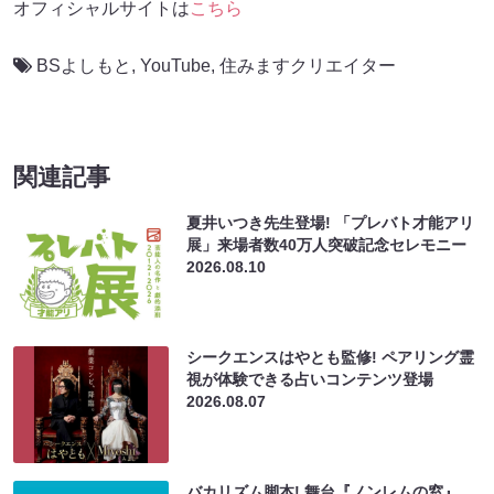
オフィシャルサイトは
こちら
BSよしもと
,
YouTube
,
住みますクリエイター
関連記事
夏井いつき先生登場! 「プレバト才能アリ
展」来場者数40万人突破記念セレモニー
2026.08.10
シークエンスはやとも監修! ペアリング霊
視が体験できる占いコンテンツ登場
2026.08.07
バカリズム脚本! 舞台『ノンレムの窓』