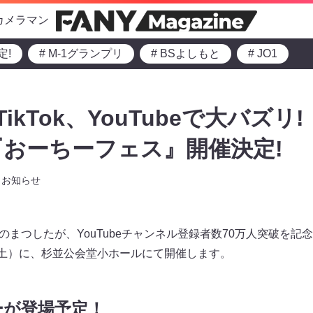
カメラマン
定!
# M-1グランプリ
# BSよしもと
# JO1
TikTok、YouTubeで大バズリ
おーちーフェス』開催決定!
お知らせ
で大人気のまつしたが、YouTubeチャンネル登録者数70万人突破
（土）に、杉並公会堂小ホールにて開催します。
ーが登場予定！