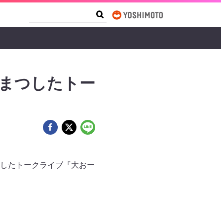
Search Form
Search
! まつしたトー
を記念したトークライブ『大おー