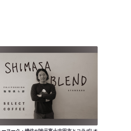
ューヨーク・嶋佐が地元富士吉田市とコラボ! オ