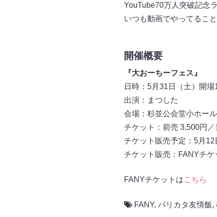
YouTube70万人突破記
いつも動画でやってること
開催概要
『大おーちーフェス』
日時：5月31日（土）開場19:
出演：まつした
会場：杉並公会堂小ホール
チケット：前売 3,500円／当
チケット販売予定：5月12日
チケット販売：FANYチケ
FANYチケットは
こちら
FANY
,
バリカタ友情飯
,