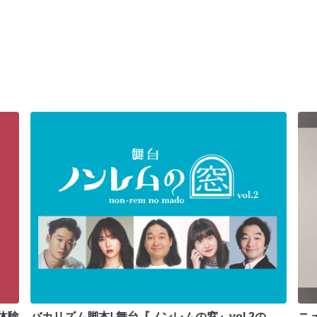
体験
バカリズム脚本! 舞台『ノンレムの窓』vol.2の
ニ