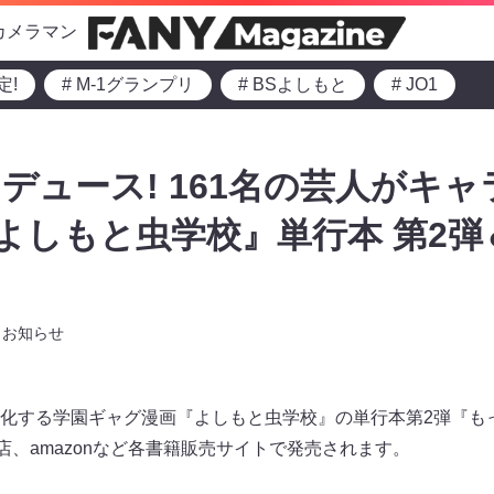
カメラマン
定!
# M-1グランプリ
# BSよしもと
# JO1
デュース! 161名の芸人がキ
 よしもと虫学校』単行本 第2
お知らせ
化する学園ギャグ漫画『よしもと虫学校』の単行本第2弾『も
店、amazonなど各書籍販売サイトで発売されます。