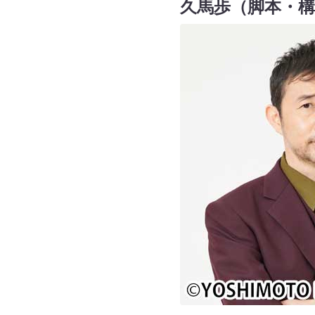
久馬歩（脚本・