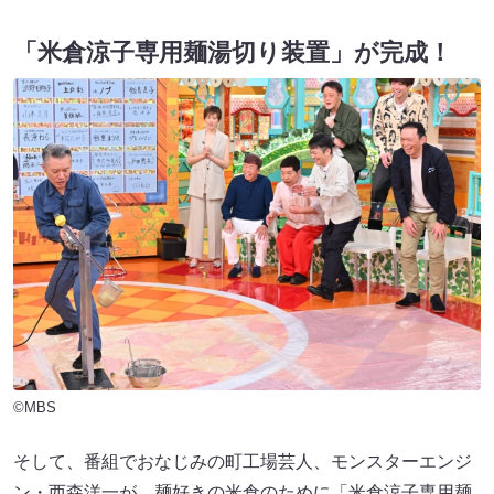
「米倉涼子専用麺湯切り装置」が完成！
©MBS
そして、番組でおなじみの町工場芸人、モンスターエンジ
ン・西森洋一が、麺好きの米倉のために「米倉涼子専用麺