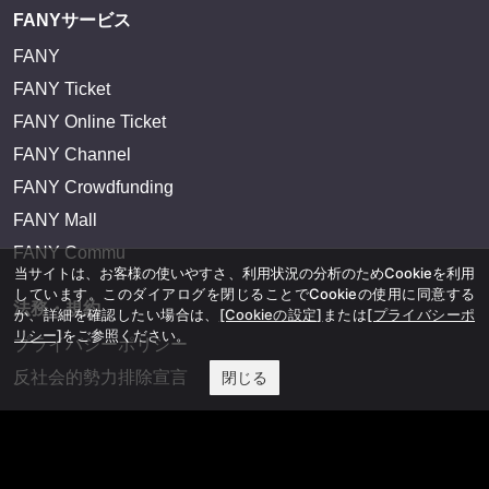
FANYサービス
FANY
FANY Ticket
FANY Online Ticket
FANY Channel
FANY Crowdfunding
FANY Mall
FANY Commu
当サイトは、お客様の使いやすさ、利用状況の分析のためCookieを利用
しています。このダイアログを閉じることでCookieの使用に同意する
法務・規約
か、詳細を確認したい場合は、
[Cookieの設定]
または
[プライバシーポ
リシー]
をご参照ください。
プライバシーポリシー
反社会的勢力排除宣言
閉じる
会社情報
吉本興業株式会社