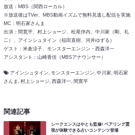
放送：MBS（関西ローカル）
※放送後はTVer、MBS動画イズムで無料見逃し配信を実施
MC：明石家さんま
出演：間寛平、村上ショージ、松尾伴内、中川家（剛、礼
二）、アインシュタイン（稲田直樹、河井ゆずる）
ゲスト：米倉涼子、モンスターエンジン・西森洋一
アシスタント：山崎香佳（MBSアナウンサー）
アインシュタイン
,
モンスターエンジン
,
中川家
,
明石家
さんま
,
村上ショージ
,
西森洋一
,
間寛平
関連記事
シークエンスはやとも監修! ペアリング霊
視が体験できる占いコンテンツ登場