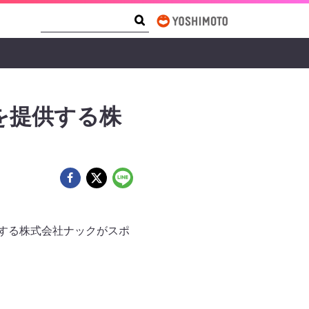
Search Form
Search
を提供する株
供する株式会社ナックがスポ