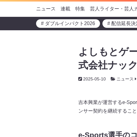
ニュース
連載
特集
芸人ライター・芸人
# ダブルインパクト2026
# 配信延長決
よしもとゲ
式会社ナッ
2025-05-10
ニュース
吉本興業が運営するe-Sp
ンサー契約を継続すること
e-Sports選