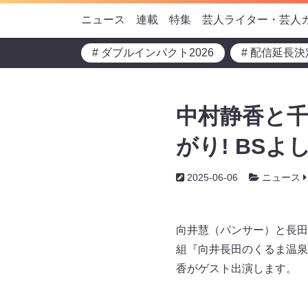
ニュース
連載
特集
芸人ライター・芸人
# ダブルインパクト2026
# 配信延長決
中村静香と千
がり! BS
2025-06-06
ニュース
向井慧（パンサー）と長田
組『向井長田のくるま温泉ち
香がゲスト出演します。