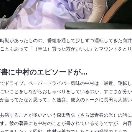
時期があったものの、番組を通して少しずつ運転してきた向井
こともあって「（車は）買った方がいいよ」とマウントをとり
著書に中村のエピソードが…
でドライブ。ペーパードライバー気味の中村は「最近、運転し
ごいことをしながらおしゃべりをしているのか、すごさが分か
か言ってたなと思って」と熱弁。彼女のトークに長田も大笑い
共演することが多いという森田哲矢（さらば青春の光）の話に
す。彼の著書にも中村のことが書かれているそうですが、内容
ってました」と回顧。中村が善意でしたことが発端のようで…