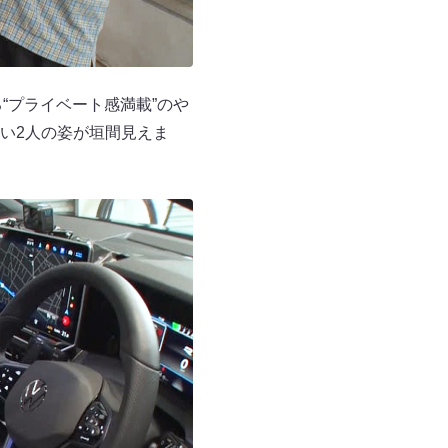
る“プライベート感満載”のや
い2人の姿が垣間見えま