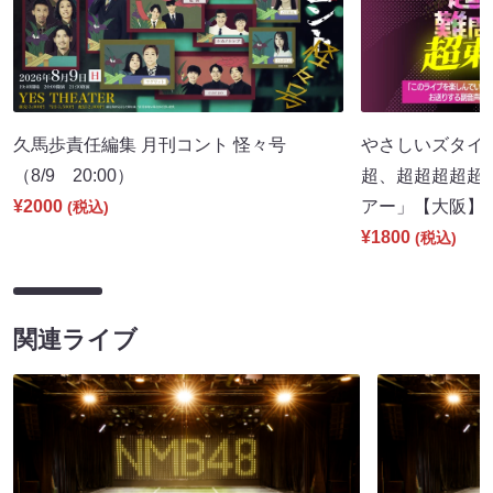
久馬歩責任編集 月刊コント 怪々号
やさしいズタイpr
（8/9 20:00）
超、超超超超超
¥2000
アー」【大阪】（8
(税込)
¥1800
(税込)
関連ライブ