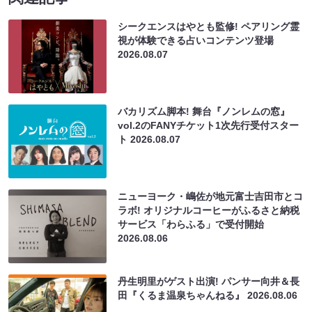
シークエンスはやとも監修! ペアリング霊
視が体験できる占いコンテンツ登場
2026.08.07
バカリズム脚本! 舞台『ノンレムの窓』
vol.2のFANYチケット1次先行受付スター
ト
2026.08.07
ニューヨーク・嶋佐が地元富士吉田市とコ
ラボ! オリジナルコーヒーがふるさと納税
サービス「わらふる」で受付開始
2026.08.06
丹生明里がゲスト出演! パンサー向井＆長
田『くるま温泉ちゃんねる』
2026.08.06