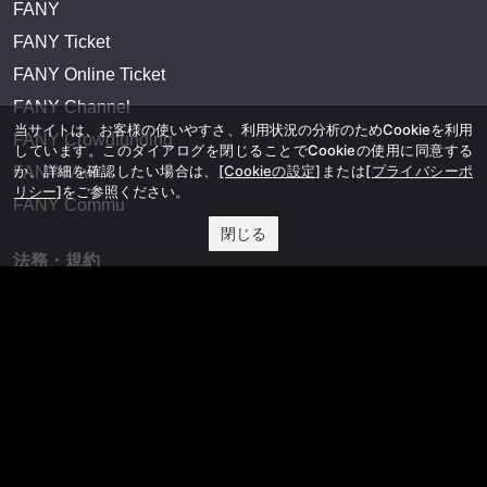
FANY
FANY Ticket
FANY Online Ticket
FANY Channel
当サイトは、お客様の使いやすさ、利用状況の分析のためCookieを利用
FANY Crowdfunding
しています。このダイアログを閉じることでCookieの使用に同意する
か、詳細を確認したい場合は、
[Cookieの設定]
または
[プライバシーポ
FANY Mall
リシー]
をご参照ください。
FANY Commu
閉じる
法務・規約
プライバシーポリシー
反社会的勢力排除宣言
会社情報
吉本興業株式会社
お問い合わせ