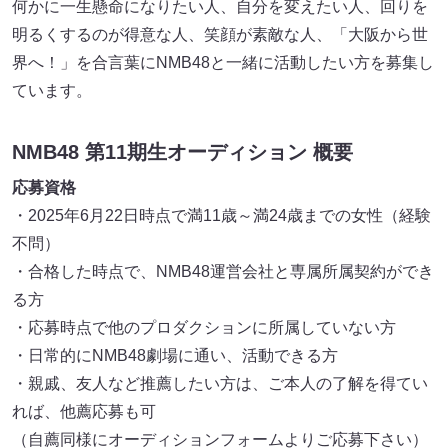
何かに一生懸命になりたい人、自分を変えたい人、回りを
明るくするのが得意な人、笑顔が素敵な人、「大阪から世
界へ！」を合言葉にNMB48と一緒に活動したい方を募集し
ています。
NMB48 第11期生オーディション 概要
応募資格
・2025年6月22日時点で満11歳～満24歳までの女性（経験
不問）
・合格した時点で、NMB48運営会社と専属所属契約ができ
る方
・応募時点で他のプロダクションに所属していない方
・日常的にNMB48劇場に通い、活動できる方
・親戚、友人など推薦したい方は、ご本人の了解を得てい
れば、他薦応募も可
（自薦同様にオーディションフォームよりご応募下さい）