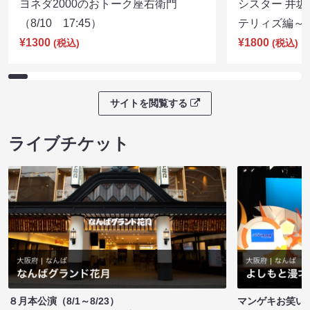
ヨネダ2000のおトーク座右衛門
シスター 井坂
（8/10 17:45）
テリィズ編～（8
¥1300
¥1800
(税込)
(税込)
サイトを閲覧する
ライブチケット
８月本公演（8/1～8/23）
マンゲキお笑い