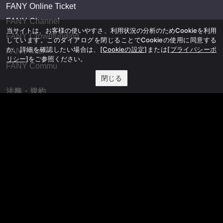
FANY Online Ticket
FANY Channel
当サイトは、お客様の使いやすさ、利用状況の分析のためCookieを利用
FANY Crowdfunding
しています。このダイアログを閉じることでCookieの使用に同意する
か、詳細を確認したい場合は、
[Cookieの設定]
または
[プライバシーポ
FANY Mall
リシー]
をご参照ください。
FANY Commu
閉じる
法務・規約
プライバシーポリシー
反社会的勢力排除宣言
会社情報
吉本興業株式会社
お問い合わせ
その他
よしもとニュースセンターアーカイブ